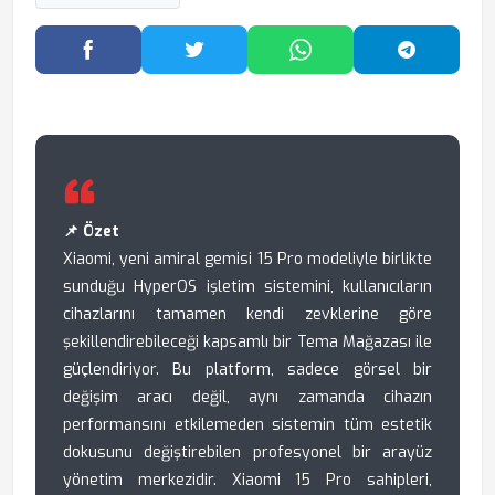
Facebook'ta Paylaş
Twitter'da Paylaş
WhatsApp'ta Paylaş
Telegram
📌 Özet
Xiaomi, yeni amiral gemisi 15 Pro modeliyle birlikte
sunduğu HyperOS işletim sistemini, kullanıcıların
cihazlarını tamamen kendi zevklerine göre
şekillendirebileceği kapsamlı bir Tema Mağazası ile
güçlendiriyor. Bu platform, sadece görsel bir
değişim aracı değil, aynı zamanda cihazın
performansını etkilemeden sistemin tüm estetik
dokusunu değiştirebilen profesyonel bir arayüz
yönetim merkezidir. Xiaomi 15 Pro sahipleri,