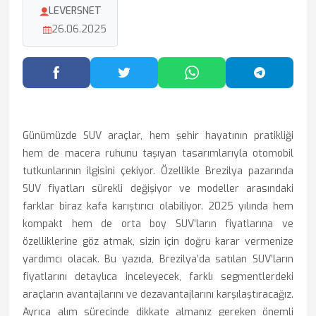
LEVERSNET
26.06.2025
Facebook'ta Paylaş
Twitter'da Paylaş
WhatsApp'ta Paylaş
Telegram
Günümüzde SUV araçlar, hem şehir hayatının pratikliği
hem de macera ruhunu taşıyan tasarımlarıyla otomobil
tutkunlarının ilgisini çekiyor. Özellikle Brezilya pazarında
SUV fiyatları sürekli değişiyor ve modeller arasındaki
farklar biraz kafa karıştırıcı olabiliyor. 2025 yılında hem
kompakt hem de orta boy SUV’ların fiyatlarına ve
özelliklerine göz atmak, sizin için doğru karar vermenize
yardımcı olacak. Bu yazıda, Brezilya’da satılan SUV’ların
fiyatlarını detaylıca inceleyecek, farklı segmentlerdeki
araçların avantajlarını ve dezavantajlarını karşılaştıracağız.
Ayrıca alım sürecinde dikkate almanız gereken önemli