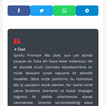
Facebook'ta Paylaş
Twitter'da Paylaş
WhatsApp'ta Paylaş
Telegram
📌 Özet
Spotify Premium Aile planı, aynı çatı altında
yaşayan en fazla altı kişiye kadar kullanıcıya, tek
bir abonelik ücreti üzerinden kişiselleştirilmiş bir
müzik deneyimi sunan kapsamlı bir abonelik
modelidir. Dijital müzik platformu, bu hizmetiyle
aile içi paylaşımı teşvik ederken, her üyenin kendi
çalma listelerini, önerilerini ve kişisel kitaplığını
bağımsız bir şekilde yönetmesine olanak
tanımaktadır. Sistemin sürdürülebilirliği adına