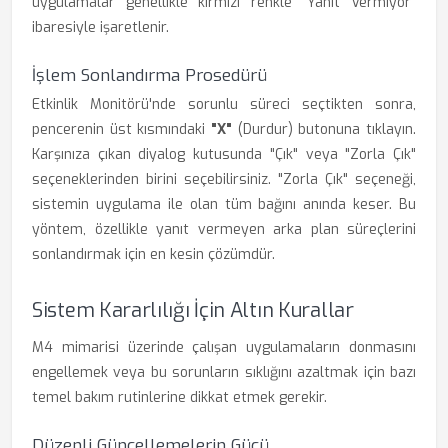
uygulamalar genellikle kırmızı renkle "Yanıt Vermiyor"
ibaresiyle işaretlenir.
İşlem Sonlandırma Prosedürü
Etkinlik Monitörü'nde sorunlu süreci seçtikten sonra,
pencerenin üst kısmındaki
"X"
(Durdur) butonuna tıklayın.
Karşınıza çıkan diyalog kutusunda "Çık" veya "Zorla Çık"
seçeneklerinden birini seçebilirsiniz. "Zorla Çık" seçeneği,
sistemin uygulama ile olan tüm bağını anında keser. Bu
yöntem, özellikle yanıt vermeyen arka plan süreçlerini
sonlandırmak için en kesin çözümdür.
Sistem Kararlılığı İçin Altın Kurallar
M4 mimarisi üzerinde çalışan uygulamaların donmasını
engellemek veya bu sorunların sıklığını azaltmak için bazı
temel bakım rutinlerine dikkat etmek gerekir.
Düzenli Güncellemelerin Gücü