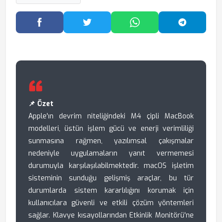
Facebook'ta Paylaş
Twitter'da Paylaş
WhatsApp'ta Paylaş
Telegram
📌 Özet
Apple'ın devrim niteliğindeki M4 çipli MacBook
modelleri, üstün işlem gücü ve enerji verimliliği
sunmasına rağmen, yazılımsal çakışmalar
nedeniyle uygulamaların yanıt vermemesi
durumuyla karşılaşılabilmektedir. macOS işletim
sisteminin sunduğu gelişmiş araçlar, bu tür
durumlarda sistem kararlılığını korumak için
kullanıcılara güvenli ve etkili çözüm yöntemleri
sağlar. Klavye kısayollarından Etkinlik Monitörü'ne