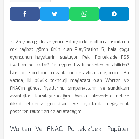
Facebook'ta Paylaş
Twitter'da Paylaş
WhatsApp'ta Paylaş
Telegram
2025 yılına girdik ve yeni nesil oyun konsolları arasında en
çok rağbet gören ürün olan PlayStation 5, hala çoğu
oyuncunun hayallerini süslüyor. Peki, Portekiz’de PS5
fiyatları ne kadar? En uygun fiyatı nereden bulabilirim?
İşte bu soruların cevaplarını detaylıca araştırdım. Bu
yazıda, iki büyük teknoloji mağazası olan Worten ve
FNAC’ın güncel fiyatlarını, kampanyalarını ve sundukları
avantajları karşılaştıracağım. Ayrıca, alışverişte nelere
dikkat etmeniz gerektiğini ve fiyatlarda değişkenlik
gösteren faktörleri de anlatacağım.
Worten Ve FNAC: Portekiz’deki Popüler