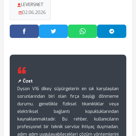
LEVERSNET
02.06.2026
Facebook'ta Paylaş
Twitter'da Paylaş
WhatsApp'ta Paylaş
Telegram
📌 Özet
Dyson V16 dikey süpürgelerin en sık karşılaşılan
sorunlarından biri olan fırça başlığı dönmeme
durumu, genellikle fiziksel tıkanıklıklar veya
elektriksel bağlantı kopukluklarından
kaynaklanmaktadır. Bu rehber, kullanıcıların
profesyonel bir teknik servise ihtiyaç duymadan,
adım adım uygulayabilecekleri çözüm yöntemlerini