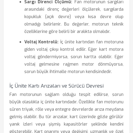
Sargı Direnci Ölçümü:
Fan motorunun sargıları
arasındaki direnç değerleri ölçülerek, sargılarda
kopukluk (açık devre) veya kısa devre olup
olmadığı belirlenir. Bu değerler, motorun teknik
özelliklerine göre belirli bir aralıkta olmalıdır.
Voltaj Kontrolü:
İç ünite kartından fan motoruna
giden voltaj çıkışı kontrol edilir. Eğer kart motora
voltaj göndermiyorsa, sorun kartta olabilir. Eğer
voltaj gelmesine rağmen motor dönmüyorsa,
sorun büyük ihtimalle motorun kendisindedir.
İç Ünite Kartı Arızaları ve Sürücü Devresi
Fan motorunun sağlam olduğu tespit edilirse, sorun
büyük olasılıkla iç ünite kartındadır. Özellikle fan motorunu
süren triyak, röle veya entegre devrelerde arıza meydana
gelmiş olabilir. Bu tür arızalar, kart üzerinde gözle görülür
yanık izleri veya şişmiş kapasitörler şeklinde kendini
gösterebilir. Kart onarımı veya değişimi, uzmanlık ve özel