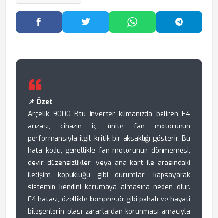
Facebook'ta Paylaş
Twitter'da Paylaş
WhatsApp'ta Paylaş
Telegram
📌 Özet
Arçelik 9000 Btu inverter klimanızda beliren E4
arızası, cihazın iç ünite fan motorunun
performansıyla ilgili kritik bir aksaklığı gösterir. Bu
hata kodu, genellikle fan motorunun dönmemesi,
devir düzensizlikleri veya ana kart ile arasındaki
iletişim kopukluğu gibi durumları kapsayarak
sistemin kendini korumaya almasına neden olur.
E4 hatası, özellikle kompresör gibi pahalı ve hayati
bileşenlerin olası zararlardan korunması amacıyla