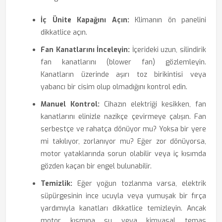
İç Ünite Kapağını Açın:
Klimanın ön panelini
dikkatlice açın.
Fan Kanatlarını İnceleyin:
İçerideki uzun, silindirik
fan kanatlarını (blower fan) gözlemleyin.
Kanatların üzerinde aşırı toz birikintisi veya
yabancı bir cisim olup olmadığını kontrol edin.
Manuel Kontrol:
Cihazın elektriği kesikken, fan
kanatlarını elinizle nazikçe çevirmeye çalışın. Fan
serbestçe ve rahatça dönüyor mu? Yoksa bir yere
mi takılıyor, zorlanıyor mu? Eğer zor dönüyorsa,
motor yataklarında sorun olabilir veya iç kısımda
gözden kaçan bir engel bulunabilir.
Temizlik:
Eğer yoğun tozlanma varsa, elektrik
süpürgesinin ince ucuyla veya yumuşak bir fırça
yardımıyla kanatları dikkatlice temizleyin. Ancak
motor kısmına su veya kimyasal temas