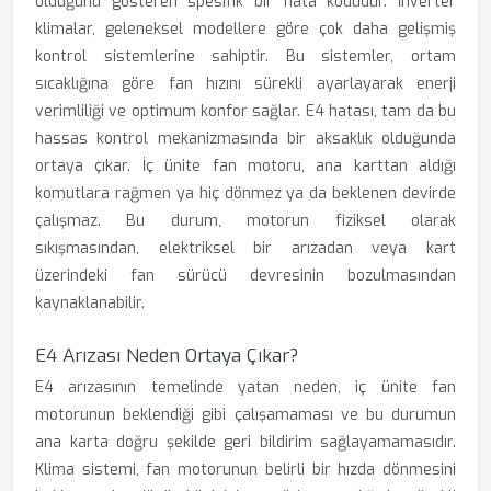
olduğunu gösteren spesifik bir hata kodudur. İnverter
klimalar, geleneksel modellere göre çok daha gelişmiş
kontrol sistemlerine sahiptir. Bu sistemler, ortam
sıcaklığına göre fan hızını sürekli ayarlayarak enerji
verimliliği ve optimum konfor sağlar. E4 hatası, tam da bu
hassas kontrol mekanizmasında bir aksaklık olduğunda
ortaya çıkar. İç ünite fan motoru, ana karttan aldığı
komutlara rağmen ya hiç dönmez ya da beklenen devirde
çalışmaz. Bu durum, motorun fiziksel olarak
sıkışmasından, elektriksel bir arızadan veya kart
üzerindeki fan sürücü devresinin bozulmasından
kaynaklanabilir.
E4 Arızası Neden Ortaya Çıkar?
E4 arızasının temelinde yatan neden, iç ünite fan
motorunun beklendiği gibi çalışamaması ve bu durumun
ana karta doğru şekilde geri bildirim sağlayamamasıdır.
Klima sistemi, fan motorunun belirli bir hızda dönmesini