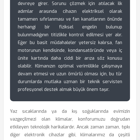
devreye girer. Sorunu çözmek için atılacak ilk
adımlar arasında cihazın elektriksel olarak
tamamen sıfırlanması ve fan kanatlarının önünde
herhangi bir fiziksel engelin bulunup
bulunmadığının titizlikle kontrol edilmesi yer alır.
Eğer bu basit müdahaleler yetersiz kalırsa, fan
motorunun kendisinde, kondansatöründe veya iç
ünite kartında daha ciddi bir arıza söz konusu
olabilir. Klimanızın optimal verimlilikle çalışmaya
devam etmesi ve uzun ömürlü olması için, bu tür
durumlarda mutlaka uzman bir teknik servisten
profesyonel destek almak büyük önem taşır.
Yaz sıcaklarında ya da kış soğuklarında evimizin
vazgeçilmezi olan klimalar, konforumuzu doğrudan
etkileyen teknolojik harikalardır. Ancak zaman zaman, tıpkı
diğer elektronik cihazlar gibi, klimalarımız da çeşitli