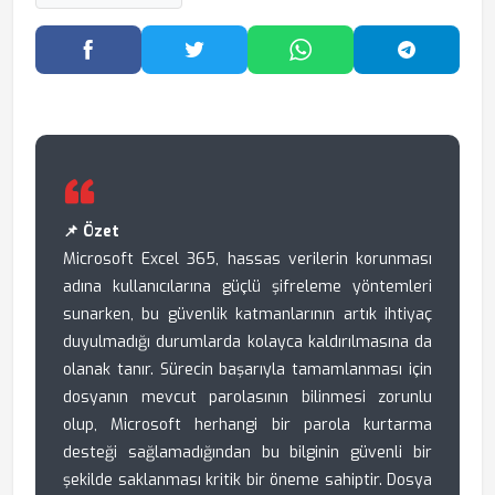
Facebook'ta Paylaş
Twitter'da Paylaş
WhatsApp'ta Paylaş
Telegram
📌 Özet
Microsoft Excel 365, hassas verilerin korunması
adına kullanıcılarına güçlü şifreleme yöntemleri
sunarken, bu güvenlik katmanlarının artık ihtiyaç
duyulmadığı durumlarda kolayca kaldırılmasına da
olanak tanır. Sürecin başarıyla tamamlanması için
dosyanın mevcut parolasının bilinmesi zorunlu
olup, Microsoft herhangi bir parola kurtarma
desteği sağlamadığından bu bilginin güvenli bir
şekilde saklanması kritik bir öneme sahiptir. Dosya