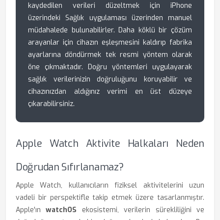
kaydedilen verileri düzeltmek için iPhone
üzerindeki Sağlık uygulaması üzerinden manuel
müdahalede bulunabilirler. Daha köklü bir çözüm
arayanlar için cihazın eşleşmesini kaldırıp fabrika
ayarlarına döndürmek tek resmi yöntem olarak
öne çıkmaktadır. Doğru yöntemleri uygulayarak
sağlık verilerinizin doğruluğunu koruyabilir ve
cihazınızdan aldığınız verimi en üst düzeye
çıkarabilirsiniz.
Apple Watch Aktivite Halkaları Neden
Doğrudan Sıfırlanamaz?
Apple Watch, kullanıcıların fiziksel aktivitelerini uzun
vadeli bir perspektifle takip etmek üzere tasarlanmıştır.
Apple'ın
watchOS
ekosistemi, verilerin sürekliliğini ve