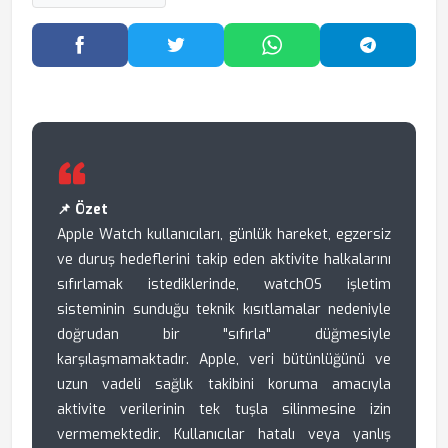
Facebook'ta Paylaş
Twitter'da Paylaş
WhatsApp'ta Paylaş
Telegram
📌 Özet
Apple Watch kullanıcıları, günlük hareket, egzersiz
ve duruş hedeflerini takip eden aktivite halkalarını
sıfırlamak istediklerinde, watchOS işletim
sisteminin sunduğu teknik kısıtlamalar nedeniyle
doğrudan bir "sıfırla" düğmesiyle
karşılaşmamaktadır. Apple, veri bütünlüğünü ve
uzun vadeli sağlık takibini koruma amacıyla
aktivite verilerinin tek tuşla silinmesine izin
vermemektedir. Kullanıcılar hatalı veya yanlış