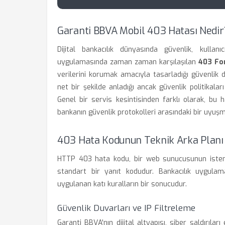
Garanti BBVA Mobil 403 Hatası Nedir
Dijital bankacılık dünyasında güvenlik, kulla
uygulamasında zaman zaman karşılaşılan
403 For
verilerini korumak amacıyla tasarladığı güvenlik d
net bir şekilde anladığı ancak güvenlik politikala
Genel bir servis kesintisinden farklı olarak, bu h
bankanın güvenlik protokolleri arasındaki bir uyuşm
403 Hata Kodunun Teknik Arka Planı
HTTP 403 hata kodu, bir web sunucusunun istemciy
standart bir yanıt kodudur. Bankacılık uygula
uygulanan katı kuralların bir sonucudur.
Güvenlik Duvarları ve IP Filtreleme
Garanti BBVA'nın dijital altyapısı, siber saldırılar