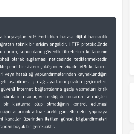
karşılaşılan 403 Forbidden hatası, dijital bankacılık
e uğratan teknik bir erişim engelidir. HTTP protokolünde
 durum, sunucuların güvenlik filtrelerinin kullanıcının
pheli olarak algılaması neticesinde tetiklenmektedir.
likle genel bir sistem çöküşünden ziyade; VPN kullanımı,
 veya hatalı ağ yapılandırmalarından kaynaklandığını
ngeli aşabilmesi için ağ ayarlarını gözden geçirmeleri,
güvenli internet bağlantılarına geçiş yapmaları kritik
 adımlarının sonuç vermediği durumlarda ise müşteri
ı bir kısıtlama olup olmadığının kontrol edilmesi
enliğini artırmak adına sürekli güncellemeler yapmaya
i kanallar üzerinden iletilen güncel bilgilendirmeleri
sından büyük bir gerekliliktir.