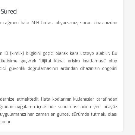
 Süreci
 rağmen hala 403 hatası alıyorsanız, sorun cihazınızdan
ID (kimlik) bilgisini geçici olarak kara listeye alabilir. Bu
etişime geçerek "Dijital kanal erişim kısıtlaması" olup
isi, güvenlik doğrulamasının ardından cihazınızın engelini
odernize etmektedir. Hata kodlarının kullanıcılar tarafından
oğrudan uygulama içerisinde sunulması adına yeni arayüz
çte uygulamanızı her zaman en güncel sürümde tutmak, olası
ludur.