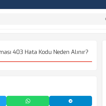
ması 403 Hata Kodu Neden Alınır?
'da Paylaş
WhatsApp'ta Paylaş
Telegram'da Payl