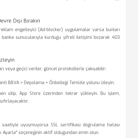
evre Dışı Bırakın
reklam engelleyici (Ad-blocker) uygulamalar varsa bunları
banka sunucularıyla kurduğu şifreli iletişimi bozarak 403
zleyin
ı veya geçici veriler, güncel protokollerle çakışabilir:
nti BBVA > Depolama > Önbelleği Temizle yolunu izleyin.
 silip, App Store üzerinden tekrar yükleyin. Bu işlem,
ıfırlayacaktır.
cu saatiyle uyuşmuyorsa SSL sertifikası doğrulama hatası
ik Ayarla" seçeneğinin aktif olduğundan emin olun.