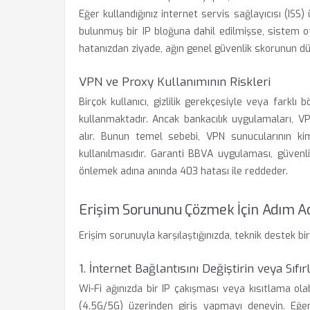
Eğer kullandığınız internet servis sağlayıcısı (ISS)
bulunmuş bir IP bloğuna dahil edilmişse, sistem otom
hatanızdan ziyade, ağın genel güvenlik skorunun düşük
VPN ve Proxy Kullanımının Riskleri
Birçok kullanıcı, gizlilik gerekçesiyle veya farkl
kullanmaktadır. Ancak bankacılık uygulamaları, V
alır. Bunun temel sebebi, VPN sunucularının kimli
kullanılmasıdır. Garanti BBVA uygulaması, güvenli 
önlemek adına anında 403 hatası ile reddeder.
Erişim Sorununu Çözmek İçin Adım 
Erişim sorunuyla karşılaştığınızda, teknik destek b
1. İnternet Bağlantısını Değiştirin veya Sıfır
Wi-Fi ağınızda bir IP çakışması veya kısıtlama olab
(4.5G/5G) üzerinden giriş yapmayı deneyin. Eğ