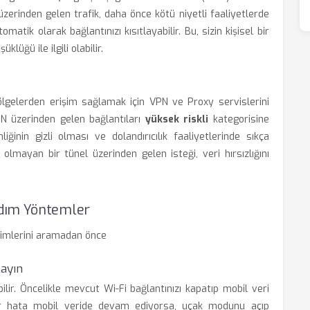
 üzerinden gelen trafik, daha önce kötü niyetli faaliyetlerde
atik olarak bağlantınızı kısıtlayabilir. Bu, sizin kişisel bir
lüğü ile ilgili olabilir.
ı bölgelerden erişim sağlamak için VPN ve Proxy servislerini
PN üzerinden gelen bağlantıları
yüksek riskli
kategorisine
ğinin gizli olması ve dolandırıcılık faaliyetlerinde sıkça
olmayan bir tünel üzerinden gelen isteği, veri hırsızlığını
Adım Yöntemler
irimlerini aramadan önce
layın
ilir. Öncelikle mevcut Wi-Fi bağlantınızı kapatıp mobil veri
er hata mobil veride devam ediyorsa, uçak modunu açıp