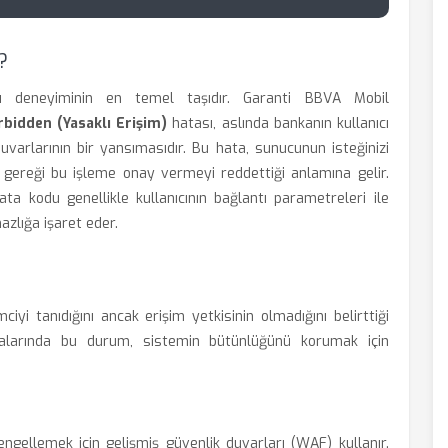
?
nıcı deneyiminin en temel taşıdır. Garanti BBVA Mobil
bidden (Yasaklı Erişim)
hatası, aslında bankanın kullanıcı
uvarlarının bir yansımasıdır. Bu hata, sunucunun isteğinizi
rı gereği bu işleme onay vermeyi reddettiği anlamına gelir.
ata kodu genellikle kullanıcının bağlantı parametreleri ile
azlığa işaret eder.
i tanıdığını ancak erişim yetkisinin olmadığını belirttiği
malarında bu durum, sistemin bütünlüğünü korumak için
ı engellemek için gelişmiş güvenlik duvarları (WAF) kullanır.