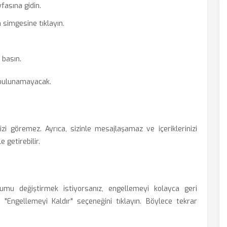
yfasına gidin.
 simgesine tıklayın.
 basın.
e bulunamayacak.
linizi göremez. Ayrıca, sizinle mesajlaşamaz ve içeriklerinizi
 getirebilir.
urumu değiştirmek istiyorsanız, engellemeyi kolayca geri
 ve "Engellemeyi Kaldır" seçeneğini tıklayın. Böylece tekrar