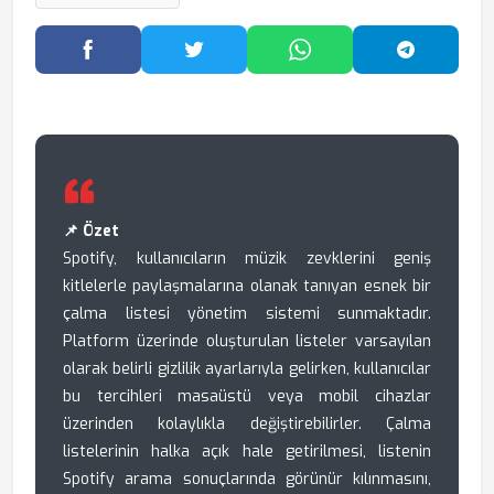
Facebook'ta Paylaş
Twitter'da Paylaş
WhatsApp'ta Paylaş
Telegram
📌 Özet
Spotify, kullanıcıların müzik zevklerini geniş
kitlelerle paylaşmalarına olanak tanıyan esnek bir
çalma listesi yönetim sistemi sunmaktadır.
Platform üzerinde oluşturulan listeler varsayılan
olarak belirli gizlilik ayarlarıyla gelirken, kullanıcılar
bu tercihleri masaüstü veya mobil cihazlar
üzerinden kolaylıkla değiştirebilirler. Çalma
listelerinin halka açık hale getirilmesi, listenin
Spotify arama sonuçlarında görünür kılınmasını,