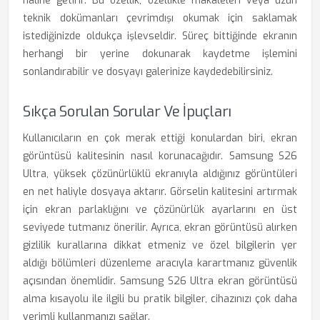
haline getirir. Bu özellik, özellikle makaleleri veya uzun
teknik dokümanları çevrimdışı okumak için saklamak
istediğinizde oldukça işlevseldir. Süreç bittiğinde ekranın
herhangi bir yerine dokunarak kaydetme işlemini
sonlandırabilir ve dosyayı galerinize kaydedebilirsiniz.
Sıkça Sorulan Sorular Ve İpuçları
Kullanıcıların en çok merak ettiği konulardan biri, ekran
görüntüsü kalitesinin nasıl korunacağıdır. Samsung S26
Ultra, yüksek çözünürlüklü ekranıyla aldığınız görüntüleri
en net haliyle dosyaya aktarır. Görselin kalitesini artırmak
için ekran parlaklığını ve çözünürlük ayarlarını en üst
seviyede tutmanız önerilir. Ayrıca, ekran görüntüsü alırken
gizlilik kurallarına dikkat etmeniz ve özel bilgilerin yer
aldığı bölümleri düzenleme aracıyla karartmanız güvenlik
açısından önemlidir. Samsung S26 Ultra ekran görüntüsü
alma kısayolu ile ilgili bu pratik bilgiler, cihazınızı çok daha
verimli kullanmanızı sağlar.