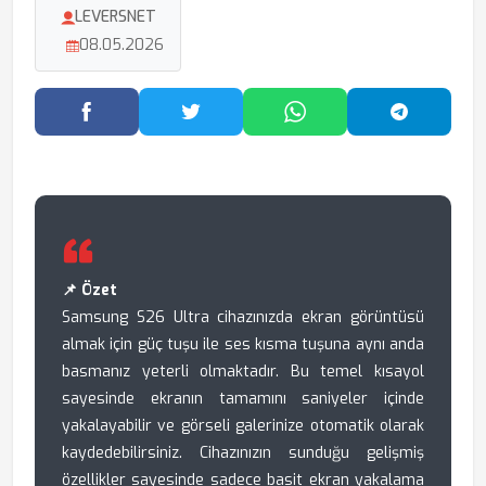
LEVERSNET
08.05.2026
Facebook'ta Paylaş
Twitter'da Paylaş
WhatsApp'ta Paylaş
Telegram
📌 Özet
Samsung S26 Ultra cihazınızda ekran görüntüsü
almak için güç tuşu ile ses kısma tuşuna aynı anda
basmanız yeterli olmaktadır. Bu temel kısayol
sayesinde ekranın tamamını saniyeler içinde
yakalayabilir ve görseli galerinize otomatik olarak
kaydedebilirsiniz. Cihazınızın sunduğu gelişmiş
özellikler sayesinde sadece basit ekran yakalama