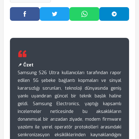
Facebook'ta Paylaş
Twitter'da Paylaş
WhatsApp'ta Paylaş
Telegram
📌 Özet
Samsung S26 Ultra kullanıcıları tarafından rapor
edilen 5G şebeke bağlantı kopmaları ve sinyal
kararsızlığı sorunları, teknoloji dünyasında geniş
yankı uyandıran güncel bir teknik başlık haline
geldi. Samsung Electronics, yaptığı kapsamlı
incelemeler neticesinde bu aksaklıkların
donanımsal bir arızadan ziyade, modem firmware
yazılımı ile yerel operatör protokolleri arasındaki
senkronizasyon eksikliklerinden kaynaklandığını