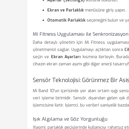
Ayarlar (Settings)
ikonuna dokunun.
Ekran ve Parlaklık
menüsüne giriş yapın.
Otomatik Parlaklık
seçeneğini bulun ve ya
Mi Fitness Uygulaması ile Senkronizasyon
Daha detaylı yönetim için Mi Fitness uygulamasın
yönetmenizi sağlar. Uygulamayı açtıktan sonra
Ci
seçin ve
Ekran Ayarları
kısmına ilerleyin. Burada
cihazın ekran zaman aşımı gibi diğer enerji tasarrufu
Sensör Teknolojisi: Görünmez Bir Asi
Mi Band 10'un içerisinde yer alan ortam ışığı sens
veri işleme birimidir. Sensör, dışarıdan gelen ışık 
işlemcisine iletir. İşlemci, bu verileri saniyelik baz
Işık Algılama ve Göz Yorgunluğu
Xiaomi, parlaklık geçişlerinde kullanıcıyı rahatsız 