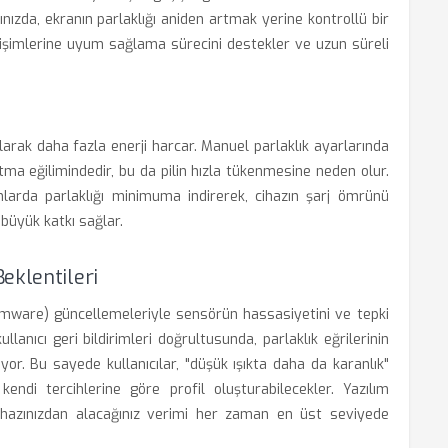
ınızda, ekranın parlaklığı aniden artmak yerine kontrollü bir
değişimlerine uyum sağlama sürecini destekler ve uzun süreli
olarak daha fazla enerji harcar. Manuel parlaklık ayarlarında
utma eğilimindedir, bu da pilin hızla tükenmesine neden olur.
anlarda parlaklığı minimuma indirerek, cihazın şarj ömrünü
 büyük katkı sağlar.
eklentileri
irmware) güncellemeleriyle sensörün hassasiyetini ve tepki
ullanıcı geri bildirimleri doğrultusunda, parlaklık eğrilerinin
niyor. Bu sayede kullanıcılar, "düşük ışıkta daha da karanlık"
ndi tercihlerine göre profil oluşturabilecekler. Yazılım
cihazınızdan alacağınız verimi her zaman en üst seviyede