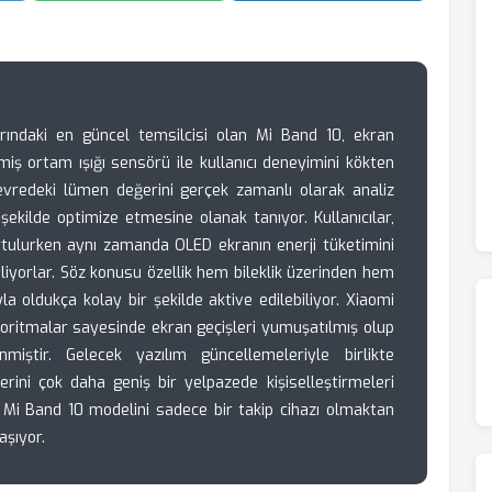
azarındaki en güncel temsilcisi olan Mi Band 10, ekran
ş ortam ışığı sensörü ile kullanıcı deneyimini kökten
 çevredeki lümen değerini gerçek zamanlı olarak analiz
şekilde optimize etmesine olanak tanıyor. Kullanıcılar,
ulurken aynı zamanda OLED ekranın enerji tüketimini
iyorlar. Söz konusu özellik hem bileklik üzerinden hem
la oldukça kolay bir şekilde aktive edilebiliyor. Xiaomi
algoritmalar sayesinde ekran geçişleri yumuşatılmış olup
iştir. Gelecek yazılım güncellemeleriyle birlikte
hlerini çok daha geniş bir yelpazede kişiselleştirmeleri
, Mi Band 10 modelini sadece bir takip cihazı olmaktan
aşıyor.