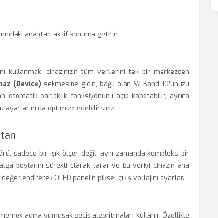
nındaki anahtarı aktif konuma getirin.
ı kullanmak, cihazınızın tüm verilerini tek bir merkezden
haz (Device)
sekmesine gidin, bağlı olan Mi Band 10'unuzu
n otomatik parlaklık fonksiyonunu açıp kapatabilir, ayrıca
 ayarlarını da optimize edebilirsiniz.
stan
örü, sadece bir ışık ölçer değil, aynı zamanda kompleks bir
dalga boylarını sürekli olarak tarar ve bu veriyi cihazın ana
da değerlendirerek OLED panelin piksel çıkış voltajını ayarlar.
etmemek adına yumuşak geçiş algoritmaları kullanır. Özellikle