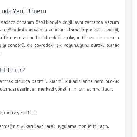
ığında Yeni Dönem
a sadece donanım özellikleriyle değil, aynı zamanda yazılım
kran yönetimi konusunda sunulan otomatik parlaklık özelliği,
itik unsurlardan biri olarak öne çıkıyor. Cihazın ön camının
şığı sensörü, dış çevredeki ışık yoğunluğunu sürekli olarak
.
if Edilir?
nmak oldukça basittir. Xiaomi, kullanıcılarına hem bileklik
gulaması üzerinden merkezi yönetim imkanı sunmaktadır.
etmeniz yeterlidir:
 parmağınızı yukarı kaydırarak uygulama menüsünü açın.