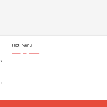
Hızlı Menü
r?
rı