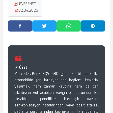
LEVERSNET
02.04.2026
Facebook'ta Paylaş
Twitter'da Paylaş
WhatsApp'ta Paylaş
Telegram
📌 Özet
Mercedes-Benz EQS 580 gibi lüks bir elektrikli
otomobilde şarj istasyonunda bağlantı kesintisi
yaşamak, hem zaman kaybına hem de can
sıkıntısına yol açabilen yaygın bir durumdur. Bu
aksaklıklar genellikle karmaşık yazılım
senkronizasyon hatalarından veya basit fiziksel
bağlantı sorunlarından kaynaklanır. İlk müdahale