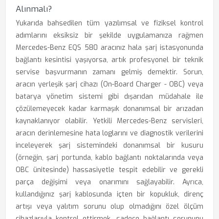
Alınmalı?
Yukarıda bahsedilen tüm yazılımsal ve fiziksel kontrol
adımlarını eksiksiz bir şekilde uygulamanıza rağmen
Mercedes-Benz EQS 580 aracınız hala şarj istasyonunda
bağlantı kesintisi yaşıyorsa, artık profesyonel bir teknik
servise başvurmanın zamanı gelmiş demektir. Sorun,
aracın yerleşik şarj cihazı (On-Board Charger - OBC) veya
batarya yönetim sistemi gibi dışarıdan müdahale ile
çözülemeyecek kadar karmaşık donanımsal bir arızadan
kaynaklanıyor olabilir. Yetkili Mercedes-Benz servisleri,
aracın derinlemesine hata loglarını ve diagnostik verilerini
inceleyerek şarj sistemindeki donanımsal bir kusuru
(örneğin, şarj portunda, kablo bağlantı noktalarında veya
OBC ünitesinde) hassasiyetle tespit edebilir ve gerekli
parça değişimi veya onarımını sağlayabilir. Ayrıca,
kullandığınız şarj kablosunda içten bir kopukluk, direnç
artışı veya yalıtım sorunu olup olmadığını özel ölçüm
cihazlarıyla kontrol ettirmek, sadece bağlantı sorununu