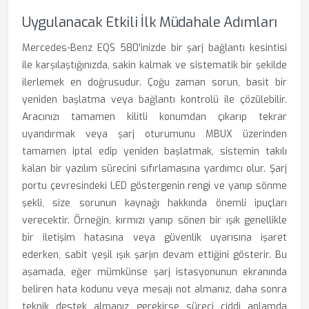
Uygulanacak Etkili İlk Müdahale Adımları
Mercedes-Benz EQS 580'inizde bir şarj bağlantı kesintisi
ile karşılaştığınızda, sakin kalmak ve sistematik bir şekilde
ilerlemek en doğrusudur. Çoğu zaman sorun, basit bir
yeniden başlatma veya bağlantı kontrolü ile çözülebilir.
Aracınızı tamamen kilitli konumdan çıkarıp tekrar
uyandırmak veya şarj oturumunu MBUX üzerinden
tamamen iptal edip yeniden başlatmak, sistemin takılı
kalan bir yazılım sürecini sıfırlamasına yardımcı olur. Şarj
portu çevresindeki LED göstergenin rengi ve yanıp sönme
şekli, size sorunun kaynağı hakkında önemli ipuçları
verecektir. Örneğin, kırmızı yanıp sönen bir ışık genellikle
bir iletişim hatasına veya güvenlik uyarısına işaret
ederken, sabit yeşil ışık şarjın devam ettiğini gösterir. Bu
aşamada, eğer mümkünse şarj istasyonunun ekranında
beliren hata kodunu veya mesajı not almanız, daha sonra
teknik destek almanız gerekirse süreci ciddi anlamda