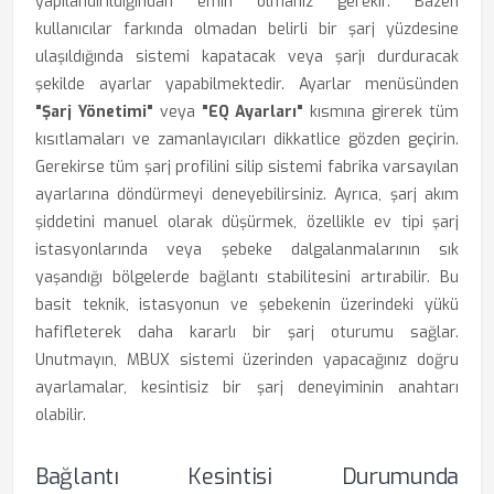
yapılandırıldığından emin olmanız gerekir. Bazen
kullanıcılar farkında olmadan belirli bir şarj yüzdesine
ulaşıldığında sistemi kapatacak veya şarjı durduracak
şekilde ayarlar yapabilmektedir. Ayarlar menüsünden
"Şarj Yönetimi"
veya
"EQ Ayarları"
kısmına girerek tüm
kısıtlamaları ve zamanlayıcıları dikkatlice gözden geçirin.
Gerekirse tüm şarj profilini silip sistemi fabrika varsayılan
ayarlarına döndürmeyi deneyebilirsiniz. Ayrıca, şarj akım
şiddetini manuel olarak düşürmek, özellikle ev tipi şarj
istasyonlarında veya şebeke dalgalanmalarının sık
yaşandığı bölgelerde bağlantı stabilitesini artırabilir. Bu
basit teknik, istasyonun ve şebekenin üzerindeki yükü
hafifleterek daha kararlı bir şarj oturumu sağlar.
Unutmayın, MBUX sistemi üzerinden yapacağınız doğru
ayarlamalar, kesintisiz bir şarj deneyiminin anahtarı
olabilir.
Bağlantı Kesintisi Durumunda