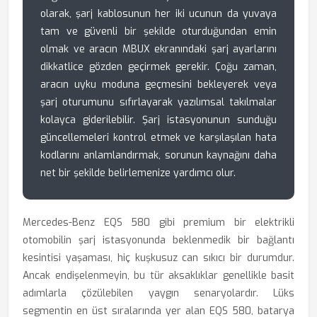
olarak, şarj kablosunun her iki ucunun da yuvaya
tam ve güvenli bir şekilde oturduğundan emin
olmak ve aracın MBUX ekranındaki şarj ayarlarını
dikkatlice gözden geçirmek gerekir. Çoğu zaman,
aracın uyku moduna geçmesini bekleyerek veya
şarj oturumunu sıfırlayarak yazılımsal takılmalar
kolayca giderilebilir. Şarj istasyonunun sunduğu
güncellemeleri kontrol etmek ve karşılaşılan hata
kodlarını anlamlandırmak, sorunun kaynağını daha
net bir şekilde belirlemenize yardımcı olur.
Mercedes-Benz EQS 580 gibi premium bir elektrikli
otomobilin şarj istasyonunda beklenmedik bir bağlantı
kesintisi yaşaması, hiç kuşkusuz can sıkıcı bir durumdur.
Ancak endişelenmeyin, bu tür aksaklıklar genellikle basit
adımlarla çözülebilen yaygın senaryolardır. Lüks
segmentin en üst sıralarında yer alan EQS 580, batarya