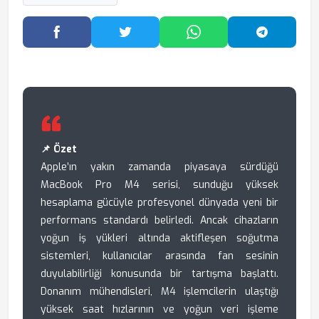
Facebook'ta Paylaş
Twitter'da Paylaş
WhatsApp'ta Paylaş
Telegram
📌 Özet
Apple’ın yakın zamanda piyasaya sürdüğü
MacBook Pro M4 serisi, sunduğu yüksek
hesaplama gücüyle profesyonel dünyada yeni bir
performans standardı belirledi. Ancak cihazların
yoğun iş yükleri altında aktifleşen soğutma
sistemleri, kullanıcılar arasında fan sesinin
duyulabilirliği konusunda bir tartışma başlattı.
Donanım mühendisleri, M4 işlemcilerin ulaştığı
yüksek saat hızlarının ve yoğun veri işleme