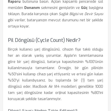
Raporu
butonuna basın. Açılan kapsamlı pencerede sol
menüden
Donanım
sekmesini genişletin ve
Güç
başlığına
tıklayın. Burada karşınıza çıkan
Sağlık Bilgisi
ve
Devir Sayısı
gibi veriler, bataryanızın mevcut durumunu net bir şekilde
ortaya koyar.
Pil Döngüsü (Cycle Count) Nedir?
Birçok kullanıcı şarj döngüsünü, cihazın fişe takılı olduğu
her an olarak yanlış yorumlar. Apple'ın tanımlamasına
göre bir şarj döngüsü, batarya kapasitesinin %100'ünün
kullanılmasıyla tamamlanır. Örneğin, bir gün pilinizin
%50'sini kullanıp cihazı şarj ettiyseniz ve ertesi gün kalan
%50'yi kullandıysanız, bu toplamda bir (1) tam şarj
döngüsü eder. MacBook Air M4 modelleri, genellikle 1000
tam şarj döngüsüne kadar orijinal kapasitesinin %80'ini
koruyacak şekilde tasarlanmıştır.
Döngü Sayısı Neden Takip Edilmeli?