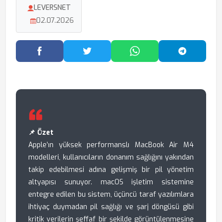
LEVERSNET
02.07.2026
Facebook'ta Paylaş
Twitter'da Paylaş
WhatsApp'ta Paylaş
Telegram
📌 Özet
Apple’ın yüksek performanslı MacBook Air M4
modelleri, kullanıcıların donanım sağlığını yakından
takip edebilmesi adına gelişmiş bir pil yönetim
altyapısı sunuyor. macOS işletim sistemine
entegre edilen bu sistem, üçüncü taraf yazılımlara
ihtiyaç duymadan pil sağlığı ve şarj döngüsü gibi
kritik verilerin şeffaf bir şekilde görüntülenmesine