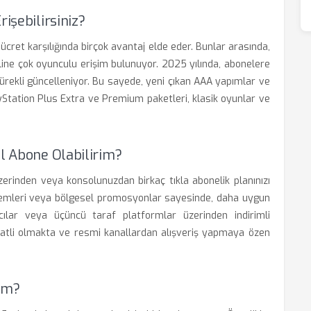
işebilirsiniz?
 ücret karşılığında birçok avantaj elde eder. Bunlar arasında,
nline çok oyunculu erişim bulunuyor. 2025 yılında, abonelere
ürekli güncelleniyor. Bu sayede, yeni çıkan AAA yapımlar ve
PlayStation Plus Extra ve Premium paketleri, klasik oyunlar ve
ıl Abone Olabilirim?
zerinden veya konsolunuzdan birkaç tıkla abonelik planınızı
ntemleri veya bölgesel promosyonlar sayesinde, daha uygun
yıcılar veya üçüncü taraf platformlar üzerinden indirimli
atli olmakta ve resmi kanallardan alışveriş yapmaya özen
rim?