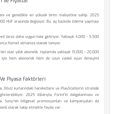
i Ve Fiyatlar
nı ve genellikle en yüksek birim maliyetine sahip. 2025
 2,000 HUF arasında değişiyor. Bu, ay bazında ödeme yapmayı
ti biraz daha uygun hale getiriyor. Yaklaşık 4,000 - 5,500
yunca hizmet almanıza olanak tanıyor.
iri olan yıllık abonelik, toplamda yaklaşık 15,000 - 20,000
cılar için hem ekonomik hem de uzun vadeli oyun deneyimi
Ve Piyasa Faktörleri
a, Döviz kurlarındaki hareketlere ve PlayStation’ın stratejik
österebiliyor. 2025 itibarıyla, Forint’in dalgalanması ve
rıca, Sony’nin bölgesel promosyonları ve kampanyaları da
düzenli olarak takip etmekte fayda var.