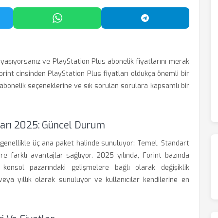
'da Paylaş
WhatsApp'ta Paylaş
Telegram'da Payl
yaşıyorsanız ve PlayStation Plus abonelik fiyatlarını merak
Forint cinsinden PlayStation Plus fiyatları oldukça önemli bir
, abonelik seçeneklerine ve sık sorulan sorulara kapsamlı bir
tları 2025: Güncel Durum
 genellikle üç ana paket halinde sunuluyor: Temel, Standart
göre farklı avantajlar sağlıyor. 2025 yılında, Forint bazında
konsol pazarındaki gelişmelere bağlı olarak değişiklik
k veya yıllık olarak sunuluyor ve kullanıcılar kendilerine en