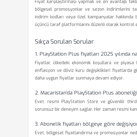
Fiyat karşılaştırması yapmak ve en avantajlı tekli
bölgesel promosyonlar ve sezon indirimlerini tak
indirim kodları veya özel kampanyalar hakkında bi
üçüncü taraf platformlarını düzenli olarak kontrol 
Sıkça Sorulan Sorular
1. PlayStation Plus fiyatları 2025 yılında na
Fiyatlar, ülkedeki ekonomik koşullara ve piyasa 
enflasyon ve döviz kuru değişiklikleri fiyatlarda gü
daha uygun fiyatlar sunmaya devam ediyor.
2. Macaristan’da PlayStation Plus aboneli
Evet, resmi PlayStation Store ve güvenilir thir
sorunsuz bir deneyim sağlar. Her zaman resmi kanalla
3. Abonelik fiyatları bölgeye göre değişiy
Evet, bölgesel fiyatlandırma ve promosyonlar nedeni