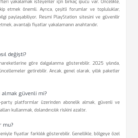
fleri yakalamak isteyenler için birkaç ipucu var. Öncelikle,
ip etmek önemli. Ayrıca, çeşitli forumlar ve topluluklar,
lgi paylaşabiliyor. Resmi PlayStation sitesini ve güvenilir
etmek, avantajlı fiyatlar yakalamanın anahtarıdır.
sıl değişti?
hareketlerine göre dalgalanma gösterebilir. 2025 yılında,
ncellemeler getirebilir. Ancak, genel olarak, yıllık paketler
ği almak güvenli mi?
d-party platformlar üzerinden abonelik almak, güvenli ve
rı kullanmak, dolandırıcılık riskini azaltır.
or mu?
yle fiyatlar farklılık gösterebilir. Genellikle, bölgeye özel