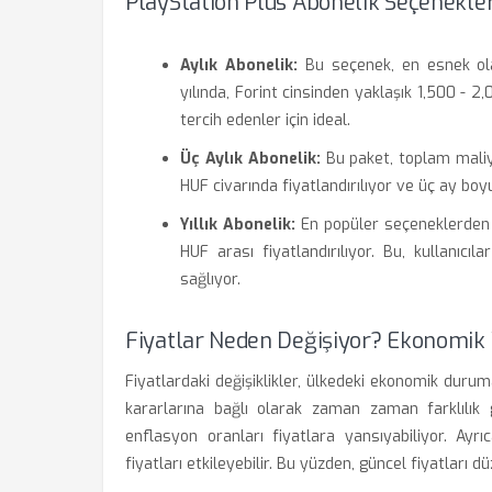
PlayStation Plus Abonelik Seçenekler
Aylık Abonelik:
Bu seçenek, en esnek ola
yılında, Forint cinsinden yaklaşık 1,500 -
tercih edenler için ideal.
Üç Aylık Abonelik:
Bu paket, toplam maliye
HUF civarında fiyatlandırılıyor ve üç ay bo
Yıllık Abonelik:
En popüler seçeneklerden b
HUF arası fiyatlandırılıyor. Bu, kullanı
sağlıyor.
Fiyatlar Neden Değişiyor? Ekonomik 
Fiyatlardaki değişiklikler, ülkedeki ekonomik durum
kararlarına bağlı olarak zaman zaman farklılık g
enflasyon oranları fiyatlara yansıyabiliyor. Ay
fiyatları etkileyebilir. Bu yüzden, güncel fiyatları 