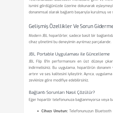
ismini gördüğünüzde üzerine dokunarak eşleşmeyi o
donanımsal olarak bağlantı başarıyla kurulmuş ve s
Gelişmiş Özellikler Ve Sorun Giderm
Modern JBL hoparlörler, sadece basit bir bağlantıd
cihaz yönetimi bu deneyimin ayrılmaz parçalarıdır.
JBL Portable Uygulaması ile Güncelleme
JBL Flip 8'in performansını en üst düzeye çıkar
indirmelisiniz. Bu uygulama, hoparlörün donanım y
artırır ve ses kalitesini iyileştirir. Ayrıca, uygulam
zevkinize göre modifiye edebilirsiniz.
Bağlantı Sorunları Nasıl Çözülür?
Eğer hoparlör telefonunuza bağlanmıyorsa veya bağl
Cihazı Unutun:
Telefonunuzun Bluetooth m