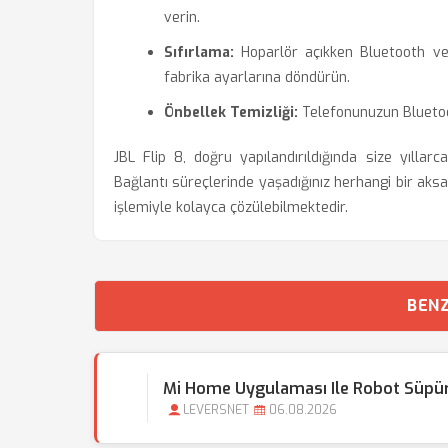
verin.
Sıfırlama:
Hoparlör açıkken Bluetooth ve 
fabrika ayarlarına döndürün.
Önbellek Temizliği:
Telefonunuzun Bluetoot
JBL Flip 8, doğru yapılandırıldığında size yılla
Bağlantı süreçlerinde yaşadığınız herhangi bir aksak
işlemiyle kolayca çözülebilmektedir.
BENZ
Mi Home Uygulaması Ile Robot Süpür
LEVERSNET
06.08.2026