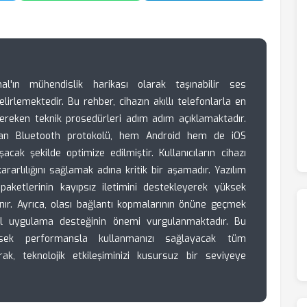
l'ın mühendislik harikası olarak taşınabilir ses
elirlemektedir. Bu rehber, cihazın akıllı telefonlarla en
 gereken teknik prosedürleri adım adım açıklamaktadır.
atan Bluetooth protokolü, hem Android hem de iOS
cak şekilde optimize edilmiştir. Kullanıcıların cihazı
ararlılığını sağlamak adına kritik bir aşamadır. Yazılım
 paketlerinin kayıpsız iletimini destekleyerek yüksek
nır. Ayrıca, olası bağlantı kopmalarının önüne geçmek
cel uygulama desteğinin önemi vurgulanmaktadır. Bu
ksek performansla kullanmanızı sağlayacak tüm
ak, teknolojik etkileşiminizi kusursuz bir seviyeye