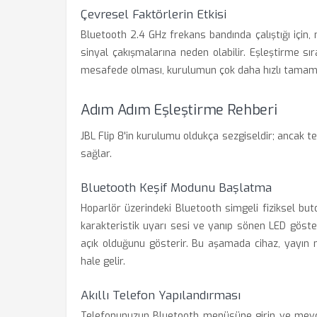
Çevresel Faktörlerin Etkisi
Bluetooth 2.4 GHz frekans bandında çalıştığı için
sinyal çakışmalarına neden olabilir. Eşleştirme s
mesafede olması, kurulumun çok daha hızlı tamam
Adım Adım Eşleştirme Rehberi
JBL Flip 8'in kurulumu oldukça sezgiseldir; ancak 
sağlar.
Bluetooth Keşif Modunu Başlatma
Hoparlör üzerindeki Bluetooth simgeli fiziksel bu
karakteristik uyarı sesi ve yanıp sönen LED göster
açık olduğunu gösterir. Bu aşamada cihaz, yayın
hale gelir.
Akıllı Telefon Yapılandırması
Telefonunuzun Bluetooth menüsüne girin ve mevcut 