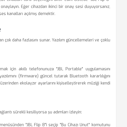
naylayın. Eğer cihazdan ikinci bir onay sesi duyuyorsanız,
es kanalları açılmış demektir.
e
an çok daha fazlasını sunar. Yazılım güncellemeleri ve çoklu
mak için akıllı telefonunuza "JBL Portable" uygulamasını
azılımını (firmware) güncel tutarak Bluetooth kararlılığını
a üzerinden ekolayzır ayarlarını kişiselleştirerek müziği kendi
antı sürekli kesiliyorsa şu adımları izleyin:
enüsünden "JBL Flip 8"i seçip "Bu Cihazı Unut" komutunu