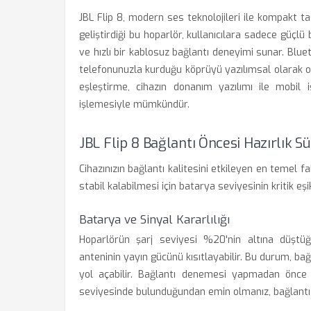
JBL Flip 8, modern ses teknolojileri ile kompakt t
geliştirdiği bu hoparlör, kullanıcılara sadece güçl
ve hızlı bir kablosuz bağlantı deneyimi sunar. Blue
telefonunuzla kurduğu köprüyü yazılımsal olarak op
eşleştirme, cihazın donanım yazılımı ile mobil 
işlemesiyle mümkündür.
JBL Flip 8 Bağlantı Öncesi Hazırlık Sü
Cihazınızın bağlantı kalitesini etkileyen en temel f
stabil kalabilmesi için batarya seviyesinin kritik e
Batarya ve Sinyal Kararlılığı
Hoparlörün şarj seviyesi %20'nin altına düştü
anteninin yayın gücünü kısıtlayabilir. Bu durum, b
yol açabilir. Bağlantı denemesi yapmadan önce
seviyesinde bulunduğundan emin olmanız, bağlantı hız