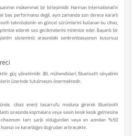
asarımın mükemmel bir birleşimidir. Harman International'ın
ü bir bas performansı değil, aynı zamanda son derece kararlı
tooth teknolojisinin en güncel sürümlerini kullanan bu cihaz,
timize ederek ses gecikmelerini minimize eder. Başarılı bir
işletim sisteminiz arasındaki senkronizasyonun kusursuz
reci
aktör, güç yönetimidir. JBL mühendisleri, Bluetooth sinyalinin
şiklerin üzerinde tutulmasını önermektedir.
ğünde, cihaz enerji tasarrufu moduna girerek Bluetooth
ağlantı sırasında kopmalara veya sesin kesik kesik gelmesine
 cihazınızın tam şarjlı olduğundan veya en azından %50
ınızı ve kararlılığını doğrudan artıracaktır.