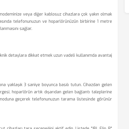
, modeminize veya diğer kablosuz cihazlara çok yakın olmak
ırasında telefonunuzun ve hoparlörünüzün birbirine 1 metre
lanmasını sağlar.
teknik detaylara dikkat etmek uzun vadeli kullanımda avantaj
tona yaklaşık 3 saniye boyunca basılı tutun. Cihazdan gelen
gesi, hoparlörün artık dışarıdan gelen bağlantı taleplerine
 moduna geçerek telefonunuzun tarama listesinde görünür
cihazları tara seçeneğini aktif edin. Listede "JBL Flip 8"