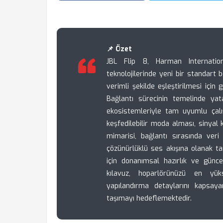
📌 Özet
JBL Flip 8, Harman Internationa
teknolojilerinde yeni bir standart b
verimli şekilde eşleştirilmesi için
Bağlantı sürecinin temelinde y
ekosistemleriyle tam uyumlu çalışa
keşfedilebilir moda alması, sinyal k
mimarisi, bağlantı sırasında veri
çözünürlüklü ses akışına olanak ta
için donanımsal hazırlık ve gün
kılavuz, hoparlörünüzü en yü
yapılandırma detaylarını kapsayar
taşımayı hedeflemektedir.