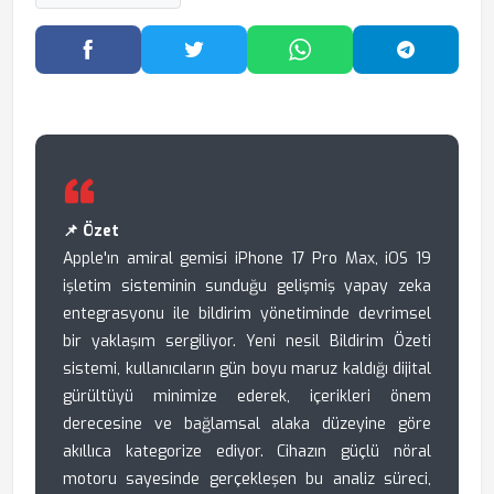
Facebook'ta Paylaş
Twitter'da Paylaş
WhatsApp'ta Paylaş
Telegram
📌 Özet
Apple'ın amiral gemisi iPhone 17 Pro Max, iOS 19
işletim sisteminin sunduğu gelişmiş yapay zeka
entegrasyonu ile bildirim yönetiminde devrimsel
bir yaklaşım sergiliyor. Yeni nesil Bildirim Özeti
sistemi, kullanıcıların gün boyu maruz kaldığı dijital
gürültüyü minimize ederek, içerikleri önem
derecesine ve bağlamsal alaka düzeyine göre
akıllıca kategorize ediyor. Cihazın güçlü nöral
motoru sayesinde gerçekleşen bu analiz süreci,