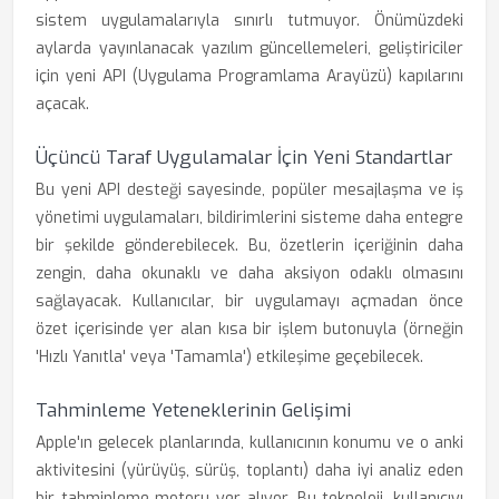
sistem uygulamalarıyla sınırlı tutmuyor. Önümüzdeki
aylarda yayınlanacak yazılım güncellemeleri, geliştiriciler
için yeni API (Uygulama Programlama Arayüzü) kapılarını
açacak.
Üçüncü Taraf Uygulamalar İçin Yeni Standartlar
Bu yeni API desteği sayesinde, popüler mesajlaşma ve iş
yönetimi uygulamaları, bildirimlerini sisteme daha entegre
bir şekilde gönderebilecek. Bu, özetlerin içeriğinin daha
zengin, daha okunaklı ve daha aksiyon odaklı olmasını
sağlayacak. Kullanıcılar, bir uygulamayı açmadan önce
özet içerisinde yer alan kısa bir işlem butonuyla (örneğin
'Hızlı Yanıtla' veya 'Tamamla') etkileşime geçebilecek.
Tahminleme Yeteneklerinin Gelişimi
Apple'ın gelecek planlarında, kullanıcının konumu ve o anki
aktivitesini (yürüyüş, sürüş, toplantı) daha iyi analiz eden
bir tahminleme motoru yer alıyor. Bu teknoloji, kullanıcıyı