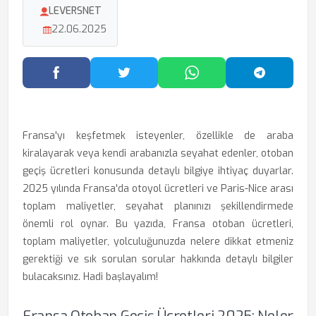
LEVERSNET
22.06.2025
Facebook'ta Paylaş
Twitter'da Paylaş
WhatsApp'ta Paylaş
Telegram
Fransa'yı keşfetmek isteyenler, özellikle de araba
kiralayarak veya kendi arabanızla seyahat edenler, otoban
geçiş ücretleri konusunda detaylı bilgiye ihtiyaç duyarlar.
2025 yılında Fransa'da otoyol ücretleri ve Paris-Nice arası
toplam maliyetler, seyahat planınızı şekillendirmede
önemli rol oynar. Bu yazıda, Fransa otoban ücretleri,
toplam maliyetler, yolculuğunuzda nelere dikkat etmeniz
gerektiği ve sık sorulan sorular hakkında detaylı bilgiler
bulacaksınız. Hadi başlayalım!