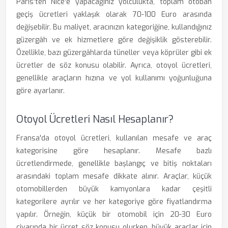
Paris'ten Nice'e yapacağınız yolculukta, toplam otoban
geçiş ücretleri yaklaşık olarak 70-100 Euro arasında
değişebilir. Bu maliyet, aracınızın kategoriğine, kullandığınız
güzergâh ve ek hizmetlere göre değişiklik gösterebilir.
Özellikle, bazı güzergâhlarda tüneller veya köprüler gibi ek
ücretler de söz konusu olabilir. Ayrıca, otoyol ücretleri,
genellikle araçların hızına ve yol kullanımı yoğunluğuna
göre ayarlanır.
Otoyol Ücretleri Nasıl Hesaplanır?
Fransa'da otoyol ücretleri, kullanılan mesafe ve araç
kategorisine göre hesaplanır. Mesafe bazlı
ücretlendirmede, genellikle başlangıç ve bitiş noktaları
arasındaki toplam mesafe dikkate alınır. Araçlar, küçük
otomobillerden büyük kamyonlara kadar çeşitli
kategorilere ayrılır ve her kategoriye göre fiyatlandırma
yapılır. Örneğin, küçük bir otomobil için 20-30 Euro
civarında bir ücret söz konusu olurken, büyük araçlar için