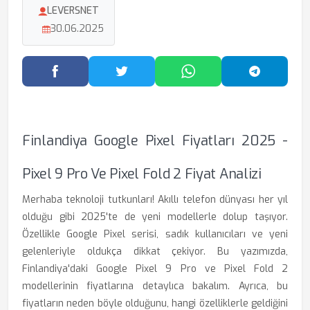
LEVERSNET
30.06.2025
Facebook'ta Paylaş
Twitter'da Paylaş
WhatsApp'ta Paylaş
Telegram
Finlandiya Google Pixel Fiyatları 2025 -
Pixel 9 Pro Ve Pixel Fold 2 Fiyat Analizi
Merhaba teknoloji tutkunları! Akıllı telefon dünyası her yıl
olduğu gibi 2025'te de yeni modellerle dolup taşıyor.
Özellikle Google Pixel serisi, sadık kullanıcıları ve yeni
gelenleriyle oldukça dikkat çekiyor. Bu yazımızda,
Finlandiya'daki Google Pixel 9 Pro ve Pixel Fold 2
modellerinin fiyatlarına detaylıca bakalım. Ayrıca, bu
fiyatların neden böyle olduğunu, hangi özelliklerle geldiğini