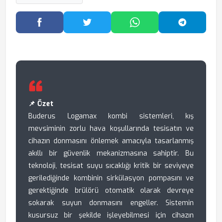
Facebook'ta Paylaş
Twitter'da Paylaş
WhatsApp'ta Paylaş
Telegram
📌 Özet
Buderus Logamax kombi sistemleri, kış
mevsiminin zorlu hava koşullarında tesisatın ve
cihazın donmasını önlemek amacıyla tasarlanmış
akıllı bir güvenlik mekanizmasına sahiptir. Bu
teknoloji, tesisat suyu sıcaklığı kritik bir seviyeye
gerilediğinde kombinin sirkülasyon pompasını ve
gerektiğinde brülörü otomatik olarak devreye
sokarak suyun donmasını engeller. Sistemin
kusursuz bir şekilde işleyebilmesi için cihazın