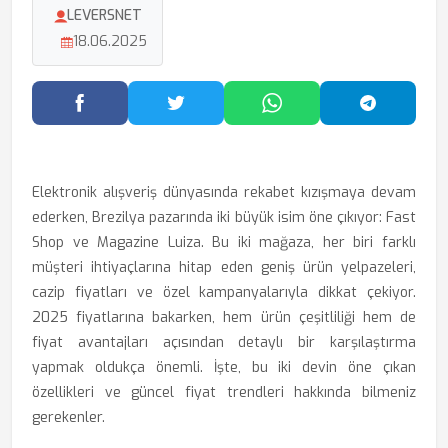
LEVERSNET
18.06.2025
Facebook'ta Paylaş
Twitter'da Paylaş
WhatsApp'ta Paylaş
Telegram
Elektronik alışveriş dünyasında rekabet kızışmaya devam
ederken, Brezilya pazarında iki büyük isim öne çıkıyor: Fast
Shop ve Magazine Luiza. Bu iki mağaza, her biri farklı
müşteri ihtiyaçlarına hitap eden geniş ürün yelpazeleri,
cazip fiyatları ve özel kampanyalarıyla dikkat çekiyor.
2025 fiyatlarına bakarken, hem ürün çeşitliliği hem de
fiyat avantajları açısından detaylı bir karşılaştırma
yapmak oldukça önemli. İşte, bu iki devin öne çıkan
özellikleri ve güncel fiyat trendleri hakkında bilmeniz
gerekenler.