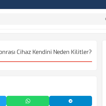
rası Cihaz Kendini Neden Kilitler?
'da Paylaş
WhatsApp'ta Paylaş
Telegram'da Payl