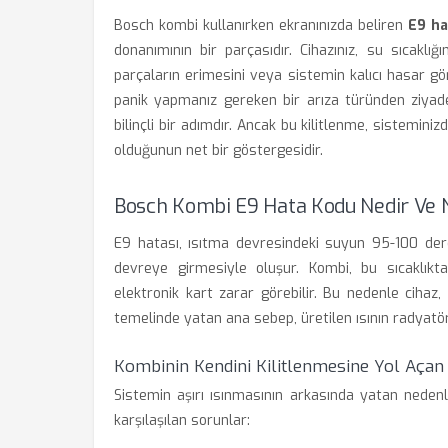
Bosch kombi kullanırken ekranınızda beliren
E9 ha
donanımının bir parçasıdır. Cihazınız, su sıcaklığını
parçaların erimesini veya sistemin kalıcı hasar gör
panik yapmanız gereken bir arıza türünden ziyade
bilinçli bir adımdır. Ancak bu kilitlenme, sistemin
olduğunun net bir göstergesidir.
Bosch Kombi E9 Hata Kodu Nedir Ve 
E9 hatası, ısıtma devresindeki suyun 95-100 dere
devreye girmesiyle oluşur. Kombi, bu sıcaklı
elektronik kart zarar görebilir. Bu nedenle cihaz,
temelinde yatan ana sebep, üretilen ısının radyatö
Kombinin Kendini Kilitlenmesine Yol Açan
Sistemin aşırı ısınmasının arkasında yatan nedenl
karşılaşılan sorunlar: