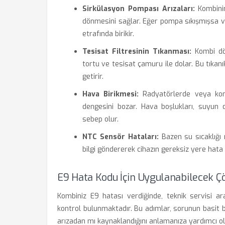
Sirkülasyon Pompası Arızaları:
Kombinin
dönmesini sağlar. Eğer pompa sıkışmışsa 
etrafında birikir.
Tesisat Filtresinin Tıkanması:
Kombi dön
tortu ve tesisat çamuru ile dolar. Bu tıkanık
getirir.
Hava Birikmesi:
Radyatörlerde veya komb
dengesini bozar. Hava boşlukları, suyun 
sebep olur.
NTC Sensör Hataları:
Bazen su sıcaklığı 
bilgi göndererek cihazın gereksiz yere hata
E9 Hata Kodu İçin Uygulanabilecek 
Kombiniz E9 hatası verdiğinde, teknik servisi a
kontrol bulunmaktadır. Bu adımlar, sorunun basit 
arızadan mı kaynaklandığını anlamanıza yardımcı ol