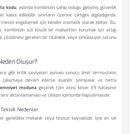
ta kodu
, aslında kombinizin sahip olduğu gelişmiş güvenlik
n kabul edilebilir sınırların üzerine çıktığını algıladığında,
mesini engellemek için kendini otomatik olarak kilitler. Bu,
, kombinizin sizi büyük bir maliyetten korumak için attığı
izde çözülmesi gereken bir tıkanıklık veya sirkülasyon sorunu
Neden Oluşur?
ce gibi kritik seviyeleri aşması sonucu limit termostatın
kta çalışmaya devam ederse eşanjör, pompalar ve hatta
emniyet moduna
geçerek tüm ateşi keser. E9 hatasının
rlere aktarılamaması ve cihazın içerisinde hapsolmasıdır.
 Teknik Nedenler
er genellikle mekanik veya tesisat kaynaklıdır. İşte en sık