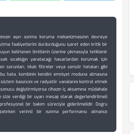
ınızın aşırı ısınma koruma mekanizmasının devreye
ısıtma faaliyetlerini durdurduğunu işaret eden kritik bir
uyun belirlenen limitlerin üzerine çıkmasıyla tetiklenir
üksek sıcaklığın yaratacağı hasarlardan korumak için
on sorunları, tıkalı filtreler veya sensör hataları gibi
n bu hata, kombinin kendini emniyet moduna almasına
ım, sistem basıncını ve radyatör vanalarını kontrol etmek
r sonucu değiştirmiyorsa cihazın iç aksamına müdahale
n size verdiği bir uyarı mesajı olarak değerlendirilmeli
profesyonel bir bakım süreciyle giderilmelidir. Doğru
zatırken verimli bir ısınma performansı almanızı