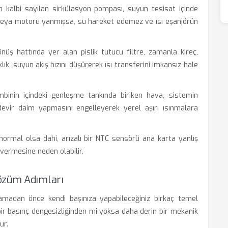
 kalbi sayılan sirkülasyon pompası, suyun tesisat içinde
veya motoru yanmışsa, su hareket edemez ve ısı eşanjörün
üş hattında yer alan pislik tutucu filtre, zamanla kireç,
lık, suyun akış hızını düşürerek ısı transferini imkansız hale
inin içindeki genleşme tankında biriken hava, sistemin
devir daim yapmasını engelleyerek yerel aşırı ısınmalara
normal olsa dahi, arızalı bir NTC sensörü ana karta yanlış
 vermesine neden olabilir.
Çözüm Adımları
ramadan önce kendi başınıza yapabileceğiniz birkaç temel
bir basınç dengesizliğinden mi yoksa daha derin bir mekanik
ur.