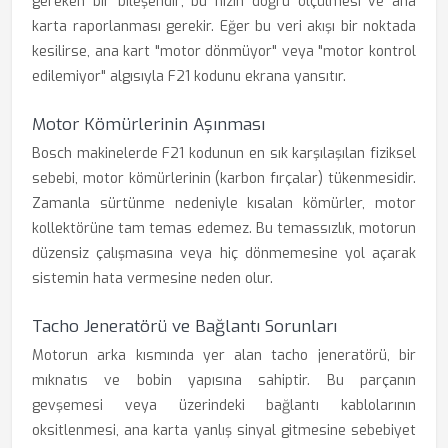
gereken bir bileşendir; bu hızın doğru ölçülmesi ve ana
karta raporlanması gerekir. Eğer bu veri akışı bir noktada
kesilirse, ana kart "motor dönmüyor" veya "motor kontrol
edilemiyor" algısıyla F21 kodunu ekrana yansıtır.
Motor Kömürlerinin Aşınması
Bosch makinelerde F21 kodunun en sık karşılaşılan fiziksel
sebebi, motor kömürlerinin (karbon fırçalar) tükenmesidir.
Zamanla sürtünme nedeniyle kısalan kömürler, motor
kollektörüne tam temas edemez. Bu temassızlık, motorun
düzensiz çalışmasına veya hiç dönmemesine yol açarak
sistemin hata vermesine neden olur.
Tacho Jeneratörü ve Bağlantı Sorunları
Motorun arka kısmında yer alan tacho jeneratörü, bir
mıknatıs ve bobin yapısına sahiptir. Bu parçanın
gevşemesi veya üzerindeki bağlantı kablolarının
oksitlenmesi, ana karta yanlış sinyal gitmesine sebebiyet