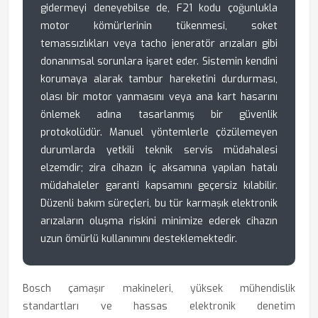
gidermeyi deneyebilse de, F21 kodu çoğunlukla
motor kömürlerinin tükenmesi, soket
temassızlıkları veya tacho jeneratör arızaları gibi
donanımsal sorunlara işaret eder. Sistemin kendini
korumaya alarak tambur hareketini durdurması,
olası bir motor yanmasını veya ana kart hasarını
önlemek adına tasarlanmış bir güvenlik
protokolüdür. Manuel yöntemlerle çözülemeyen
durumlarda yetkili teknik servis müdahalesi
elzemdir; zira cihazın iç aksamına yapılan hatalı
müdahaleler garanti kapsamını geçersiz kılabilir.
Düzenli bakım süreçleri, bu tür karmaşık elektronik
arızaların oluşma riskini minimize ederek cihazın
uzun ömürlü kullanımını desteklemektedir.
Bosch çamaşır makineleri, yüksek mühendislik
standartları ve hassas elektronik denetim