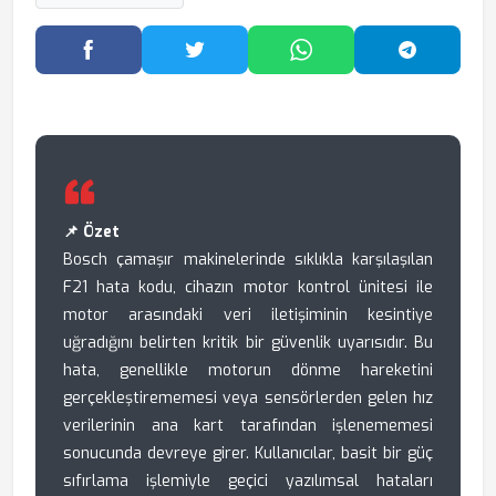
Facebook'ta Paylaş
Twitter'da Paylaş
WhatsApp'ta Paylaş
Telegram
📌 Özet
Bosch çamaşır makinelerinde sıklıkla karşılaşılan
F21 hata kodu, cihazın motor kontrol ünitesi ile
motor arasındaki veri iletişiminin kesintiye
uğradığını belirten kritik bir güvenlik uyarısıdır. Bu
hata, genellikle motorun dönme hareketini
gerçekleştirememesi veya sensörlerden gelen hız
verilerinin ana kart tarafından işlenememesi
sonucunda devreye girer. Kullanıcılar, basit bir güç
sıfırlama işlemiyle geçici yazılımsal hataları