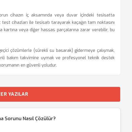
orun cihazın iç aksamında veya duvar içindeki tesisatta
 test cihazları ile tesisatı tarayarak kaçağın tam noktasını
a kartına veya diğer hassas parçalarına zarar verebilir, bu
 geçici çözümlerle (sürekli su basarak) gidermeye çalışmak,
enli bakım takvimine uymak ve profesyonel teknik destek
 korumanın en güvenli yoludur.
ER YAZILAR
ma Sorunu Nasıl Çözülür?