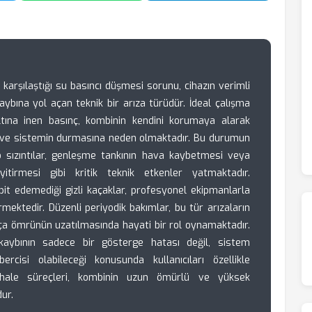
la karşılaştığı su basıncı düşmesi sorunu, cihazın verimli
ybına yol açan teknik bir arıza türüdür. İdeal çalışma
altına inen basınç, kombinin kendini korumaya alarak
ve sistemin durmasına neden olmaktadır. Bu durumun
o sızıntılar, genleşme tankının hava kaybetmesi veya
 yitirmesi gibi kritik teknik etkenler yatmaktadır.
espit edemediği gizli kaçaklar, profesyonel ekipmanlarla
rmektedir. Düzenli periyodik bakımlar, bu tür arızaların
ça ömrünün uzatılmasında hayati bir rol oynamaktadır.
ç kaybının sadece bir gösterge hatası değil, sistem
bercisi olabileceği konusunda kullanıcıları özellikle
hale süreçleri, kombinin uzun ömürlü ve yüksek
ur.