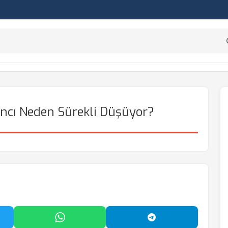
ıncı Neden Sürekli Düşüyor?
'da Paylaş
WhatsApp'ta Paylaş
Telegram'da Payl