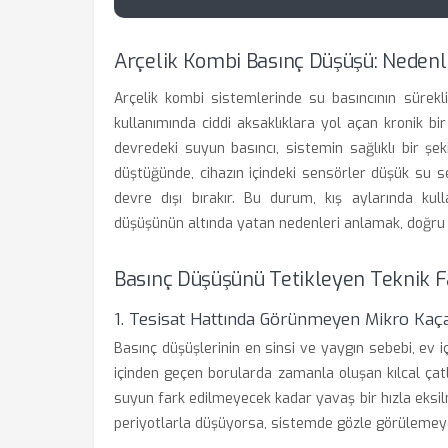
Arçelik Kombi Basınç Düşüşü: Nedenl
Arçelik kombi sistemlerinde su basıncının sürekl
kullanımında ciddi aksaklıklara yol açan kronik bi
devredeki suyun basıncı, sistemin sağlıklı bir şek
düştüğünde, cihazın içindeki sensörler düşük su s
devre dışı bırakır. Bu durum, kış aylarında kul
düşüşünün altında yatan nedenleri anlamak, doğru m
Basınç Düşüşünü Tetikleyen Teknik F
1. Tesisat Hattında Görünmeyen Mikro Kaç
Basınç düşüşlerinin en sinsi ve yaygın sebebi, ev iç
içinden geçen borularda zamanla oluşan kılcal çat
suyun fark edilmeyecek kadar yavaş bir hızla eksi
periyotlarla düşüyorsa, sistemde gözle görülemeyen