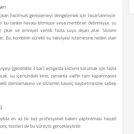
arı
çıkan hacimsel genişlemeyi dengelemek için tasarlanmıştır.
ğer bu tankın havası bitmişse veya membran delinmişse, su
ne çıkar ve emniyet ventili fazla suyu dışarı atar. Sistem
er. Bu, kombinin sürekli su takviyesi istemesine neden olan
eviyeyi (genellikle 3 bar) aştığında sistemi korumak için fazla
cak, su içerisindeki kireç zamanla valfin tam kapanmasını
rekli damlamasına ve sistemin basınç kaybetmesine sebep
i
 yılda en az bir kez profesyonel bakım yaptırılması hayati
nç testleri de bu süreçte gerçekleştirilir.