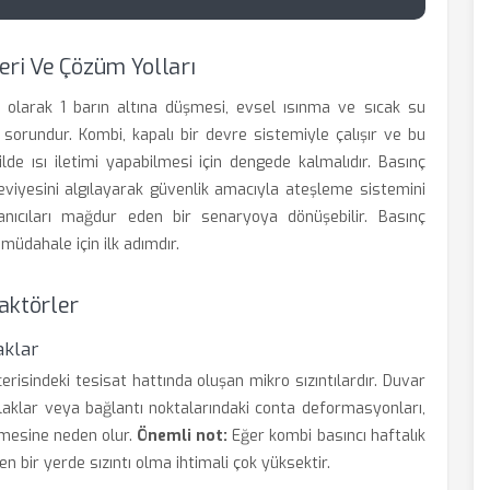
eri Ve Çözüm Yolları
i olarak 1 barın altına düşmesi, evsel ısınma ve sıcak su
r sorundur. Kombi, kapalı bir devre sistemiyle çalışır ve bu
ilde ısı iletimi yapabilmesi için dengede kalmalıdır. Basınç
eviyesini algılayarak güvenlik amacıyla ateşleme sistemini
lanıcıları mağdur eden bir senaryoya dönüşebilir. Basınç
üdahale için ilk adımdır.
aktörler
aklar
erisindeki tesisat hattında oluşan mikro sızıntılardır. Duvar
laklar veya bağlantı noktalarındaki conta deformasyonları,
lmesine neden olur.
Önemli not:
Eğer kombi basıncı haftalık
 bir yerde sızıntı olma ihtimali çok yüksektir.