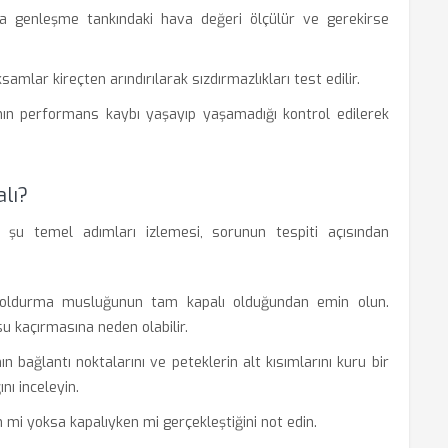
 genleşme tankındaki hava değeri ölçülür ve gerekirse
amlar kireçten arındırılarak sızdırmazlıkları test edilir.
n performans kaybı yaşayıp yaşamadığı kontrol edilerek
lı?
 şu temel adımları izlemesi, sorunun tespiti açısından
doldurma musluğunun tam kapalı olduğundan emin olun.
su kaçırmasına neden olabilir.
 bağlantı noktalarını ve peteklerin alt kısımlarını kuru bir
nı inceleyin.
mi yoksa kapalıyken mi gerçekleştiğini not edin.