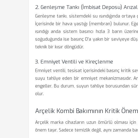
2. Genleşme Tankı (İmbisat Deposu) Arızal
Genleşme tankı, sistemdeki su ısındığında ortaya 
İçerisinde bir hava yastığı (membran) bulunur. E
ısındığı anda sistem basıncı hızla 3 barın üzeri
soğuduğunda ise basınç 0'a yakın bir seviyeye düş
teknik bir kısır döngüdür.
3. Emniyet Ventili ve Kireçlenme
Emniyet ventili, tesisat içerisindeki basınç kritik s
suyu tahliye eden bir emniyet mekanizmasıdır. An
engeller. Bu durum, suyun tahliye borusundan sü
olur.
Arçelik Kombi Bakımının Kritik Önem
Arçelik marka cihazların uzun ömürlü olması için
önem taşır. Sadece temizlik değil, aynı zamanda bası