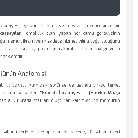
amiyesi, yılların birikimi ve devlet güvencesinin bir
atsayıları
, emeklilik planı yapan her kamu görevlisinin
çoğu memur, ikramiyenin sadece hizmet yılına bağlı olduğunu
i; hizmet süresi, gösterge rakamları, taban aylığı ve o
r denklemdir.
lünün Anatomisi
ül, ilk bakışta karmaşık görünse de aslında birkaç temel
ura ödeme yaparken
"Emekli İkramiyesi = (Emekli Maaşı
sas alır. Burada matrahı oluşturan kalemler ise memurun
.
m yıllar üzerinden hesaplanan bu sürede, 30 yıl ve üzeri