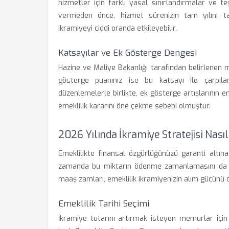
hizmetler için farklı yasal sınırlandırmalar ve teş
vermeden önce, hizmet sürenizin tam yılını t
ikramiyeyi ciddi oranda etkileyebilir.
Katsayılar ve Ek Gösterge Dengesi
Hazine ve Maliye Bakanlığı tarafından belirlenen m
gösterge puanınız ise bu katsayı ile çarpıl
düzenlemelerle birlikte, ek gösterge artışlarının e
emeklilik kararını öne çekme sebebi olmuştur.
2026 Yılında İkramiye Stratejisi Nası
Emeklilikte finansal özgürlüğünüzü garanti altına
zamanda bu miktarın ödenme zamanlamasını da iy
maaş zamları, emeklilik ikramiyenizin alım gücünü d
Emeklilik Tarihi Seçimi
İkramiye tutarını artırmak isteyen memurlar için