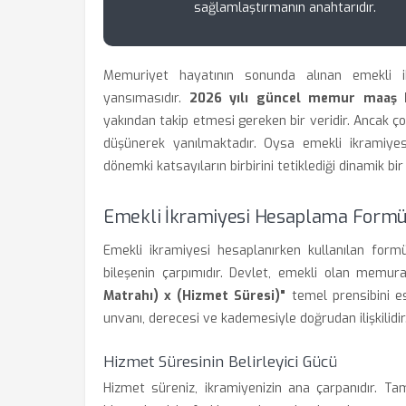
sağlamlaştırmanın anahtarıdır.
Memuriyet hayatının sonunda alınan emekli ikr
yansımasıdır.
2026 yılı güncel memur maaş k
yakından takip etmesi gereken bir veridir. Ancak 
düşünerek yanılmaktadır. Oysa emekli ikramiyes
dönemki katsayıların birbirini tetiklediği dinamik bi
Emekli İkramiyesi Hesaplama Formü
Emekli ikramiyesi hesaplanırken kullanılan form
bileşenin çarpımıdır. Devlet, emekli olan mem
Matrahı) x (Hizmet Süresi)"
temel prensibini e
unvanı, derecesi ve kademesiyle doğrudan ilişkilidir
Hizmet Süresinin Belirleyici Gücü
Hizmet süreniz, ikramiyenizin ana çarpanıdır. Ta