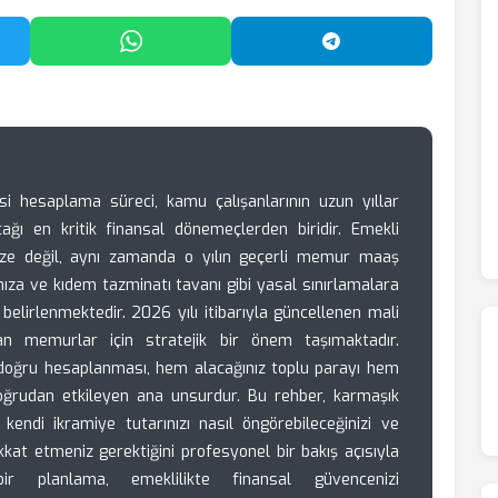
'da Paylaş
WhatsApp'ta Paylaş
Telegram'da Payl
i hesaplama süreci, kamu çalışanlarının uzun yıllar
acağı en kritik finansal dönemeçlerden biridir. Emekli
ize değil, aynı zamanda o yılın geçerli memur maaş
nıza ve kıdem tazminatı tavanı gibi yasal sınırlamalara
elirlenmektedir. 2026 yılı itibarıyla güncellenen mali
pan memurlar için stratejik bir önem taşımaktadır.
n doğru hesaplanması, hem alacağınız toplu parayı hem
oğrudan etkileyen ana unsurdur. Bu rehber, karmaşık
 kendi ikramiye tutarınızı nasıl öngörebileceğinizi ve
kkat etmeniz gerektiğini profesyonel bir bakış açısıyla
bir planlama, emeklilikte finansal güvencenizi