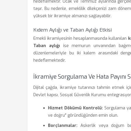
hedeflemektir. Ocak ve Temmuz aylarında gerçekl
taşır. Bu nedenle, emeklilik dilekçenizi zam dö
yüksek bir ikramiye almanızı sağlayabilir.
Kıdem Aylığı ve Taban Aylığı Etkisi
Emekli ikramiyesinin hesaplanmasında kullanılan
k
Taban aylığı
ise memurun unvanından bağımsı
düzenlemeleriyle bu iki kalem arasındaki denge
hedeflemektedir.
İkramiye Sorgulama Ve Hata Payını S
Dijital çağda, ikramiye tutarınızı tahmin etmek i
Devlet kapısı, Sosyal Güvenlik Kurumu entegrasyonu 
Hizmet Dökümü Kontrolü:
Sorgulama yap
ve doğru" göründüğünden emin olun.
Borçlanmalar:
Askerlik veya doğum borç