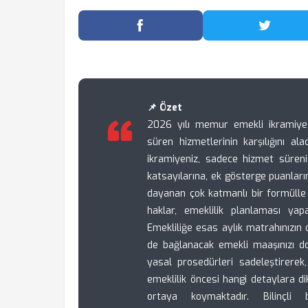
Facebook'ta Paylaş
Twitter
📌 Özet
2026 yılı memur emekli ikramiyes
süren hizmetlerinin karşılığını al
ikramiyeniz, sadece hizmet süren
katsayılarına, ek gösterge puanları
dayanan çok katmanlı bir formülle b
haklar, emeklilik planlaması ya
Emekliliğe esas aylık matrahınızı
de bağlanacak emekli maaşınızı d
yasal prosedürleri sadeleştirerek,
emeklilik öncesi hangi detaylara di
ortaya koymaktadır. Bilinçli 