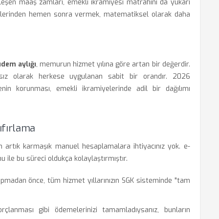
eşen maaş zamları, emekli ikramiyesi matrahını da yukarı
nemlerinden hemen sonra vermek, matematiksel olarak daha
ıdem aylığı
, memurun hizmet yılına göre artan bir değerdir.
z olarak herkese uygulanan sabit bir orandır. 2026
nin korunması, emekli ikramiyelerinde adil bir dağılımı
ıfırlama
çin artık karmaşık manuel hesaplamalara ihtiyacınız yok. e-
ile bu süreci oldukça kolaylaştırmıştır.
madan önce, tüm hizmet yıllarınızın SGK sisteminde "tam
lanması gibi ödemelerinizi tamamladıysanız, bunların