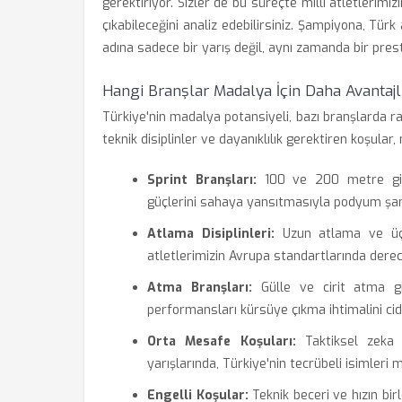
gerektiriyor. Sizler de bu süreçte milli atletlerimi
çıkabileceğini analiz edebilirsiniz. Şampiyona, Tür
adına sadece bir yarış değil, aynı zamanda bir pres
Hangi Branşlar Madalya İçin Daha Avantajl
Türkiye'nin madalya potansiyeli, bazı branşlarda rak
teknik disiplinler ve dayanıklılık gerektiren koşula
Sprint Branşları:
100 ve 200 metre gibi 
güçlerini sahaya yansıtmasıyla podyum şan
Atlama Disiplinleri:
Uzun atlama ve üç a
atletlerimizin Avrupa standartlarında derec
Atma Branşları:
Gülle ve cirit atma gibi
performansları kürsüye çıkma ihtimalini cidd
Orta Mesafe Koşuları:
Taktiksel zeka 
yarışlarında, Türkiye'nin tecrübeli isimleri 
Engelli Koşular:
Teknik beceri ve hızın bir