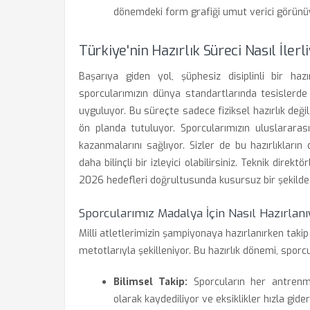
dönemdeki form grafiği umut verici görünü
Türkiye'nin Hazırlık Süreci Nasıl İlerl
Başarıya giden yol, şüphesiz disiplinli bir haz
sporcularımızın dünya standartlarında tesislerd
uyguluyor. Bu süreçte sadece fiziksel hazırlık deği
ön planda tutuluyor. Sporcularımızın uluslararas
kazanmalarını sağlıyor. Sizler de bu hazırlıklar
daha bilinçli bir izleyici olabilirsiniz. Teknik direk
2026 hedefleri doğrultusunda kusursuz bir şekilde i
Sporcularımız Madalya İçin Nasıl Hazırlanı
Milli atletlerimizin şampiyonaya hazırlanırken takip
metotlarıyla şekilleniyor. Bu hazırlık dönemi, spor
Bilimsel Takip:
Sporcuların her antrenman
olarak kaydediliyor ve eksiklikler hızla gideri