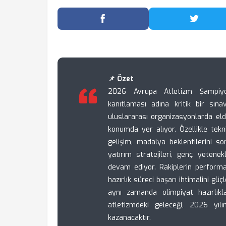
Facebook'ta Paylaş
Twitter
📌 Özet
2026 Avrupa Atletizm Şampiyona
kanıtlaması adına kritik bir sına
uluslararası organizasyonlarda eld
konumda yer alıyor. Özellikle tek
gelişim, madalya beklentilerini s
yatırım stratejileri, genç yetene
devam ediyor. Rakiplerin performa
hazırlık süreci başarı ihtimalini g
aynı zamanda olimpiyat hazırlıkl
atletizmdeki geleceği, 2026 yıl
kazanacaktır.