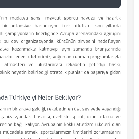
'nin madalya şansı, mevcut sporcu havuzu ve hazırlık
ir potansiyel barındırıyor. Türk atletizmi, son yıllarda
i şampiyonların liderliğinde Avrupa arenasındaki ağırlığını
ek bu dev organizasyonda, kürsünün zirvesini hedefleyen
dalya kazanmakla kalmayıp, aynı zamanda branşlarında
a hareket eden atletlerimiz, yoğun antrenman programlarıyla
atmosferi ve uluslararası rekabetin getirdiği baskı,
knik heyetin belirlediği stratejik planlar da başarıya giden
a Türkiye'yi Neler Bekliyor?
arının bir araya geldiği, rekabetin en üst seviyede yaşandığı
rganizasyondaki başarısı, özellikle sprint, uzun atlama ve
ecine bağlı kalıyor. Avrupa'nın köklü atletizm ülkeleri olan
 mücadele etmek, sporcularımızın limitlerini zorlamalarını