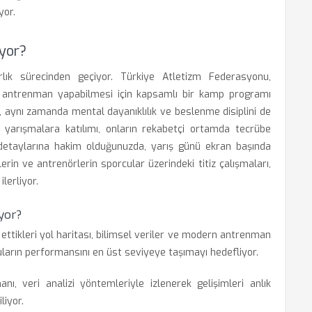
yor.
iyor?
ırlık sürecinden geçiyor. Türkiye Atletizm Federasyonu,
e antrenman yapabilmesi için kapsamlı bir kamp programı
l, aynı zamanda mental dayanıklılık ve beslenme disiplini de
ı yarışmalara katılımı, onların rekabetçi ortamda tecrübe
ın detaylarına hakim olduğunuzda, yarış günü ekran başında
törlerin ve antrenörlerin sporcular üzerindeki titiz çalışmaları,
lerliyor.
yor?
 ettikleri yol haritası, bilimsel veriler ve modern antrenman
cuların performansını en üst seviyeye taşımayı hedefliyor.
ı, veri analizi yöntemleriyle izlenerek gelişimleri anlık
liyor.