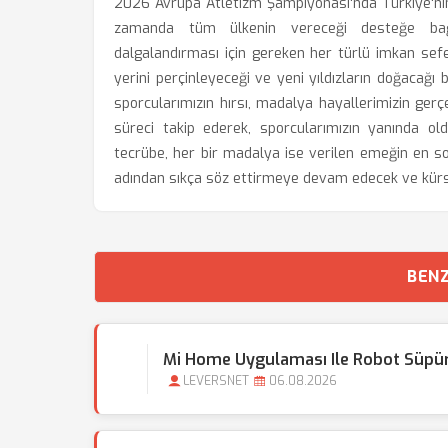
2026 Avrupa Atletizm Şampiyonası'nda Türkiye'nin
zamanda tüm ülkenin vereceği desteğe bağlıd
dalgalandırması için gereken her türlü imkan sefe
yerini perçinleyeceği ve yeni yıldızların doğacağı b
sporcularımızın hırsı, madalya hayallerimizin ger
süreci takip ederek, sporcularımızın yanında old
tecrübe, her bir madalya ise verilen emeğin en so
adından sıkça söz ettirmeye devam edecek ve kürsü
BENZ
Mi Home Uygulaması Ile Robot Süpür
LEVERSNET
06.08.2026