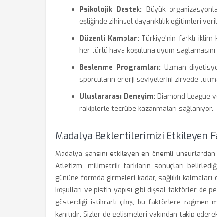
Psikolojik Destek:
Büyük organizasyonlar
eşliğinde zihinsel dayanıklılık eğitimleri veril
Düzenli Kamplar:
Türkiye'nin farklı iklim
her türlü hava koşuluna uyum sağlamasını k
Beslenme Programları:
Uzman diyetisyen
sporcuların enerji seviyelerini zirvede tutm
Uluslararası Deneyim:
Diamond League ve 
rakiplerle tecrübe kazanmaları sağlanıyor.
Madalya Beklentilerimizi Etkileyen F
Madalya şansını etkileyen en önemli unsurlardan b
Atletizm, milimetrik farkların sonuçları belirled
gününe formda girmeleri kadar, sağlıklı kalmaları
koşulları ve pistin yapısı gibi dışsal faktörler de 
gösterdiği istikrarlı çıkış, bu faktörlere rağme
kanıtıdır. Sizler de gelişmeleri yakından takip ederek