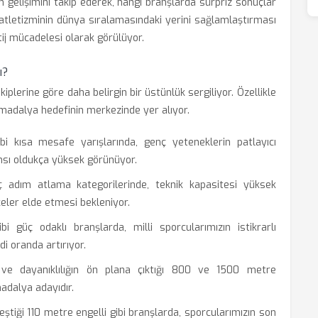
zin gelişimini takip ederek, hangi branşlarda sürpriz sonuçlar
k atletizminin dünya sıralamasındaki yerini sağlamlaştırması
tij mücadelesi olarak görülüyor.
ı?
iplerine göre daha belirgin bir üstünlük sergiliyor. Özellikle
r, madalya hedefinin merkezinde yer alıyor.
kısa mesafe yarışlarında, genç yeteneklerin patlayıcı
sı oldukça yüksek görünüyor.
dım atlama kategorilerinde, teknik kapasitesi yüksek
eler elde etmesi bekleniyor.
 güç odaklı branşlarda, milli sporcularımızın istikrarlı
i oranda artırıyor.
ve dayanıklılığın ön plana çıktığı 800 ve 1500 metre
madalya adayıdır.
leştiği 110 metre engelli gibi branşlarda, sporcularımızın son