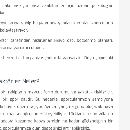
daki baskıyla başa çıkabilmeleri için uzman psikologlar
iyor.
 koşullarına sahip bölgelerinde yapılan kamplar, sporcuların
olaylaştırıyor.
ler tarafından hazırlanan kişiye özel beslenme planları,
alarına yardımcı oluyor.
benzeri elit organizasyonlarda yarışarak, dünya çapındaki
aktörler Neler?
iri rakiplerin mevcut form durumu ve sakatlık riskleridir.
iği bir spor dalıdır. Bu nedenle, sporcularımızın şampiyona
 da büyük önem taşıyor. Ayrıca, yarışma günü oluşacak hava
performansı doğrudan etkileyebiliyor. Türkiye'nin son yıllarda
n madalya kazanma kapasitemizin ne kadar güçlendiğinin bir
, sporcularımıza olan desteğinizi artırabilirsiniz.