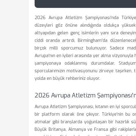
2026 Avrupa Atletizm Şampiyonası'nda Türkiye
düzeyleri göz önüne alındığında oldukça yüksek b
altyapıdan gelen genç isimlerin yanı sıra deneyiml
ciddi oranda artırdı. Birmingham'da düzenlenec
birçok milli sporcumuz bulunuyor. Sadece ma
Avrupa'nın en iyileri arasında yer alma vizyonuyl
şampiyonaya odaklanmış durumdalar. Stadyum 
sporcularımızın motivasyonunu zirveye taşırken, te
yolda en büyük rehberiniz oluyor.
2026 Avrupa Atletizm Şampiyonası'nd
Avrupa Atletizm Şampiyonası, kıtanın en iyi sporcul
bir platform olarak öne çıkıyor. Türkiye'nin bu o
atmalar gibi branşlarda yoğunlaşan bir hazırlık sür
Büyük Britanya, Almanya ve Fransa gibi rakiplerle