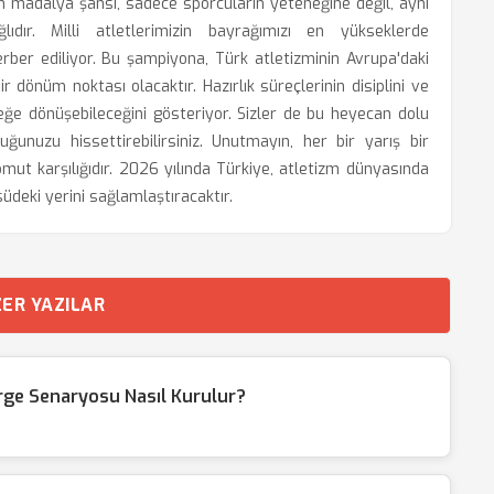
 madalya şansı, sadece sporcuların yeteneğine değil, aynı
ır. Milli atletlerimizin bayrağımızı en yükseklerde
rber ediliyor. Bu şampiyona, Türk atletizminin Avrupa'daki
ir dönüm noktası olacaktır. Hazırlık süreçlerinin disiplini ve
çeğe dönüşebileceğini gösteriyor. Sizler de bu heyecan dolu
uğunuzu hissettirebilirsiniz. Unutmayın, her bir yarış bir
mut karşılığıdır. 2026 yılında Türkiye, atletizm dünyasında
deki yerini sağlamlaştıracaktır.
ER YAZILAR
ge Senaryosu Nasıl Kurulur?