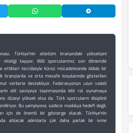
'da Paylaş
WhatsApp'ta Paylaş
Telegram'da Payl
sı, Türkiye'nin atletizm branşındaki yükselişini
v niteliği taşıyor. Milli sporcularımız, son dönemde
e ettikleri tecrübeyle kürsü mücadelesinde iddialı bir
nik branşlarda ve orta mesafe koşularında gösterilen
omut verilerle destekliyor. Federasyonun uzun vadeli
klerin elit seviyeye taşınmasında kilit rol oynamaya
ns düzeyi yüksek olsa da, Türk sporcuların disiplinli
üçlendiriyor. Bu şampiyona, sadece madalya hedefi değil,
arı için de önemli bir gösterge olacak. Türkiye'nin
ında atılacak adımlarla çok daha parlak bir ivme